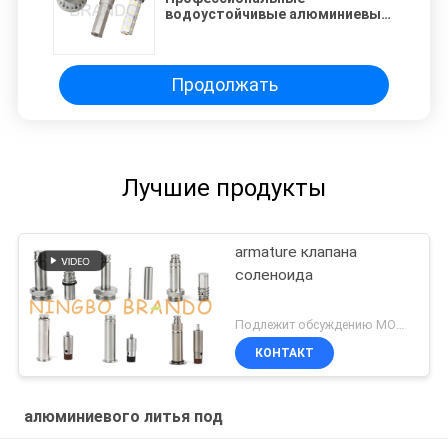
водоустойчивые алюминиевые
умирают рицинусы, Diecast
алюминиевое снабжение
жилищем освещения
Продолжать
Лучшие продукты
armature клапана
соленоида
Подлежит обсуждению MOQ:200
КОНТАКТ
алюминиевого литья под