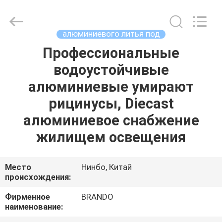
Ningbo
Brando
Hardware
Co.,
Ltd.
алюминиевого литья под
All
Rights
Reserved.
Профессиональные
ДОМОЙ
водоустойчивые
ПРОДУКТЫ
алюминиевые умирают
рицинусы, Diecast
О
алюминиевое снабжение
НАС
жилищем освещения
ЭКСКУРСИЯ
Место
Нинбо, Китай
происхождения:
ПО
ЗАВОДУ
Фирменное
BRANDO
наименование: