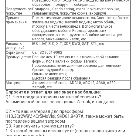
поверхностного покрытия CNC подвергая механической
обработке… полируя…… собирая………
Поверхностное
Полирующ, Sandblasting, крася, покрытие порошка,
покрытие
гальванизируя, покрытие крома, анодируя
Пример
Пневматические части компонентов; Светлое снабжение
применения
жилищем водить; Heatsink водить; Автомобиль,
motocyle, части велосипеда; Вспомогательное
оборудование мебели; Расквартировывать
електричюеского инструмента; Снабжение жилищем
насоса; Механически части, etc
Рисовать
IGS, ШАГ, SLD, X-T, XDF, DWG, SAT, STL, etc
доступный
Сертификат
CE, ISO9001-9002
Преимущество
Больше чем 10 лет опыта в алюминиевой заливке
формы, поле заливки формы zamark;
Профессиональные длинние времена деятельности
бросая трудовой народ;
Опытные инженеры;
Быстрая реакция после сбывания
Материал
Алюминиевый сплав ADC10, ADC12, A360, A380;
zamark, etc
Спросите и ответ для вас знает нас больше:
Q1: Чего вроде материалы можно обеспечить?
Алюминиевый сплав, сплав цинка, Zamak, и так далее
Q2: Что ваш материал для прессформ:
H13,3Cr2W8V, 4Cr5MoVlsi, SKD61,8407#, также может быть
поставлено вашим запросом
Q3: Как получить точную цитату?
1. Который сплав вы используете (сплав сплава цинка или
алюминиевых, etc)