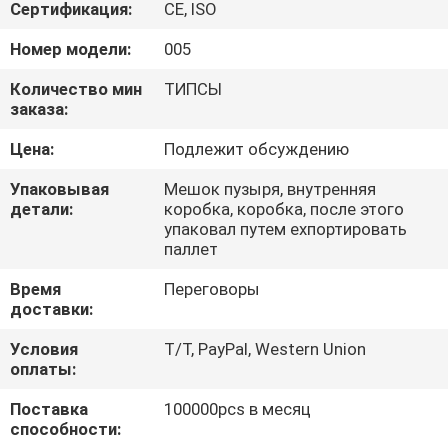
КОНТРОЛЬ
Сертификация:
CE, ISO
КАЧЕСТВА
Номер модели:
005
Количество мин
ТИПСЫ
СВЯЖИТЕСЬ
заказа:
С
Цена:
Подлежит обсуждению
НАМИ
Упаковывая
Мешок пузыря, внутренняя
детали:
коробка, коробка, после этого
упаковал путем ехпортировать
ЗАПРОСИТЕ
паллет
ЦИТАТУ
Время
Переговоры
доставки:
COMPANY
Условия
T/T, PayPal, Western Union
оплаты:
NEWS
Поставка
100000pcs в месяц
способности:
КАРТА