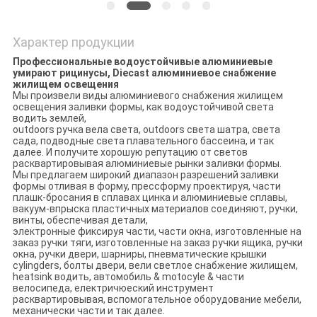
Характер продукции
Профессиональные водоустойчивые алюминиевые
умирают рицинусы, Diecast алюминиевое снабжение
жилищем освещения
Мы произвели виды алюминиевого снабжения жилищем
освещения заливки формы, как водоустойчивой света
водить землей,
outdoors ручка вела света, outdoors света шатра, света
сада, подводные света плавательного бассеина, и так
далее. И получите хорошую репутацию от светов
расквартировывая алюминиевые рынки заливки формы.
Мы предлагаем широкий диапазон разрешений заливки
формы отливая в форму, прессформу проектируя, части
плашк-бросания в сплавах цинка и алюминиевые сплавы,
вакуум-впрыска пластичных материалов соединяют, ручки,
винты, обеспечивая детали,
электронные фиксируя части, части окна, изготовленные на
заказ ручки тяги, изготовленные на заказ ручки ящика, ручки
окна, ручки двери, шарниры, пневматические крышки
cylingders, болты двери, вели светлое снабжение жилищем,
heatsink водить, автомобиль & motocyle & части
велосипеда, електричюеский инструмент
расквартировывая, вспомогательное оборудование мебели,
механически части и так далее.