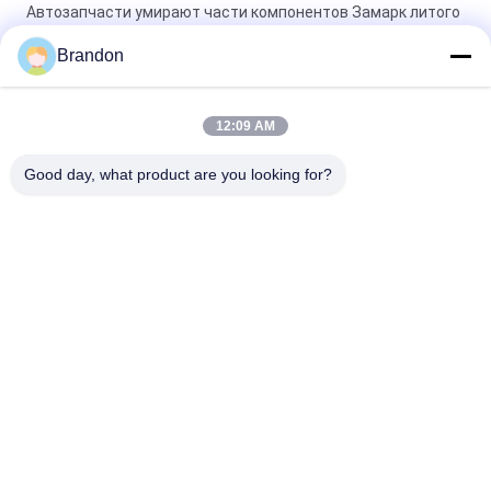
Автозапчасти умирают части компонентов Замарк литого
алюминия пневматические
Brandon
Заливка формы машины заливки формы алюминиевая для
пневматических частей компонентов
12:09 AM
Заливка формы КЭ подгонянная ИСО алюминиевая с
материалом алюминиевого сплава
Good day, what product are you looking for?
Популярные категории
Все
Пневматический 
Пневматический 
Клапан Цилиндра
Клапан ИМПа Ульс
Пневматические 
Катушка Клапана 
Электромагнитный 
Соленоида
Клапан
Armature Клапана 
Клапан 
Соленоида
Реактивного Сопла 
ИМПа Ульс
Клапан Соленоида 
Пневматические 