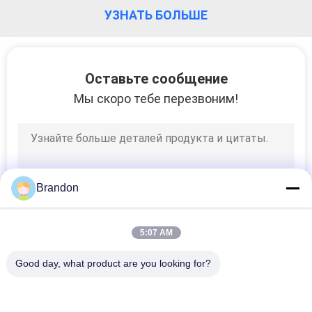
КОНТРОЛЬ
УЗНАТЬ БОЛЬШЕ
КАЧЕСТВА
СВЯЖИТЕСЬ
Оставьте сообщение
Мы скоро тебе перезвоним!
С
НАМИ
ЗАПРОСИТЕ
Brandon
ЦИТАТУ
COMPANY
5:07 AM
NEWS
Good day, what product are you looking for?
Популярные категории
Все
КАРТА