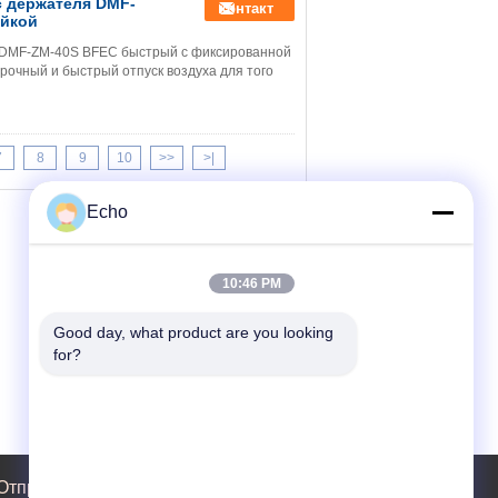
с держателя DMF-
контакт
айкой
я DMF-ZM-40S BFEC быстрый с фиксированной
рочный и быстрый отпуск воздуха для того
7
8
9
10
>>
>|
Echo
10:46 PM
Good day, what product are you looking 
for?
Отправить запрос