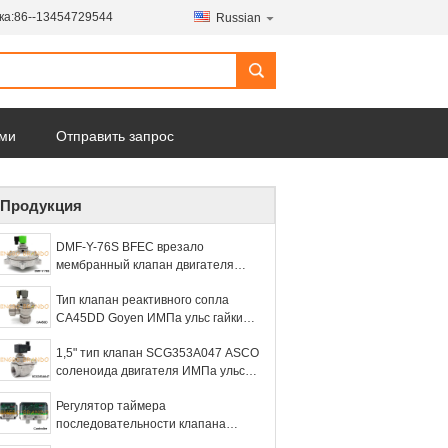
ка:
86--13454729544
Russian
ами
Отправить запрос
Продукция
DMF-Y-76S BFEC врезало
мембранный клапан двигателя
ИМПа ульс для сборника пыли
Тип клапан реактивного сопла
CA45DD Goyen ИМПа ульс гайки
дрессера для сборника пыли
1,5" тип клапан SCG353A047 ASCO
соленоида двигателя ИМПа ульс
для фильтра сумки
Регулятор таймера
последовательности клапана
реактивного сопла ИМПа ульс