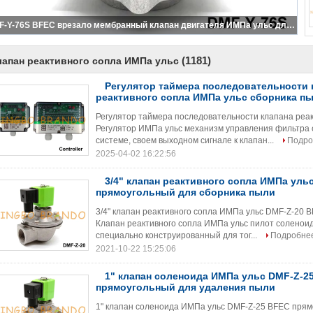
DMF-Y-76S BFEC врезало мембранный клапан двигателя ИМПа ульс для сборника пыли
(1181)
лапан реактивного сопла ИМПа ульс
Регулятор таймера последовательности 
реактивного сопла ИМПа ульс сборника п
Регулятор таймера последовательности клапана реа
Регулятор ИМПа ульс механизм управления фильтра 
системе, своем выходном сигнале к клапан...
Подро
2025-04-02 16:22:56
3/4" клапан реактивного сопла ИМПа уль
прямоугольный для сборника пыли
3/4" клапан реактивного сопла ИМПа ульс DMF-Z-20 
Клапан реактивного сопла ИМПа ульс пилот соленои
специально конструированный для тог...
Подробне
2021-10-22 15:25:06
1" клапан соленоида ИМПа ульс DMF-Z-2
прямоугольный для удаления пыли
1" клапан соленоида ИМПа ульс DMF-Z-25 BFEC пря