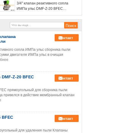
3/4" клапан реактивного сопла
сборника пыли
ИМПа ульс DMF-Z-20 BFEC
прямоугольный для сборника пыли
клапана
контакт
ыли
ктивного сопла ИМПа ульс сборника пыли
сумки двигателя ИМПа ульс в очищая
бнее
с DMF-Z-20 BFEC
контакт
BFEC прямоугольный для сборника пыли
да привелся в действие мембранный клапан
е
5 BFEC
контакт
моугольный для удаления пыли Клапаны