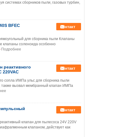
уя системах сборников пыли, газовых турбин,
-40S BFEC
контакт
рямоугольный для сборника пыли Клапаны
ые клапаны соленоида особенно
Подробнее
н реактивного
контакт
C 220VAC
го сопла ИМПа ульс для сборника пыли
, также вызвал мембранный клапан ИМПа
нее
 импульсный
контакт
 реактивный клапан для пылесоса 24V 220V
иафрагменным клапаном, действует как