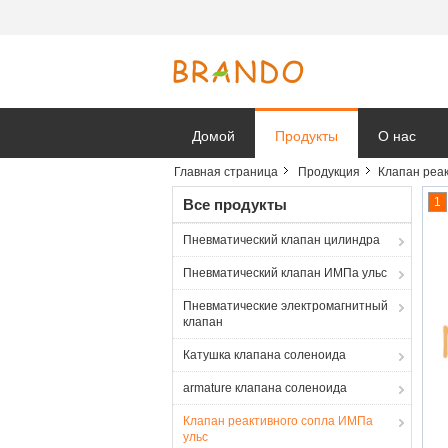
Домой
Продукты
О нас
Главная страница
Продукция
Клапан реа
Новости к
1
Все продукты
Пневматический клапан цилиндра
Пневматический клапан ИМПа ульс
Пневматические электромагнитный
клапан
Катушка клапана соленоида
armature клапана соленоида
Клапан реактивного сопла ИМПа
ульс