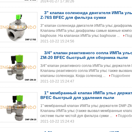
2024-01-27 17:30:26
3" клапан соленоида двигателя ИМПа ул
Z-76S BFEC для фильтра сумки
3" клапан соленоида двигателя ИМПа ульс диафрагм
Клапаны ИМПа ульс диафрагмы самые важные компон
baghouse. На клапанах ИМПа ульс baghouse ...
Под
2021-10-22 15:24:56
3/4" клапан реактивного сопла ИМПа уль
ZM-20 BFEC быстрый для сборника пыли
3/4" клапан реактивного сопла ИМПа ульс держател
Клапаны реактивного сопла ИМПа ульс также вызваны
клапаны соленоида. Когда соленоид ...
Подробнее
2021-10-22 15:24:47
1" мембранный клапан ИМПа ульс держа
BFEC быстрый для удаления пыли
1" мембранный клапан ИМПа ульс держателя DMF-ZM
Клапаны ИМПа ульс (также вызвал мембранные клапа
системе пыли чистой дуя фильтра сумки ...
Подроб
2021-10-22 15:24:43