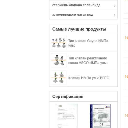
стержень клапана соленоида
алюминиевого литья под
Самые лучшие продукты
Тип клапан Goyen ИМПа
ульс
Тип клапан реактивного
сопла ASCO ИМПа ульс
Клапан ИМПа ульс BFEC
Сертификация