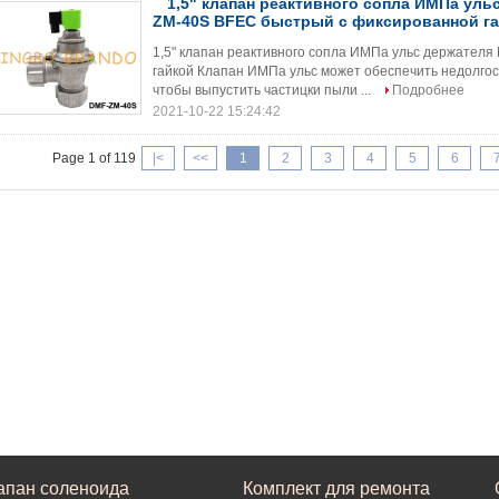
1,5" клапан реактивного сопла ИМПа уль
ZM-40S BFEC быстрый с фиксированной г
1,5" клапан реактивного сопла ИМПа ульс держател
гайкой Клапан ИМПа ульс может обеспечить недолгос
чтобы выпустить частицки пыли ...
Подробнее
2021-10-22 15:24:42
Page 1 of 119
|<
<<
1
2
3
4
5
6
апан соленоида
Комплект для ремонта