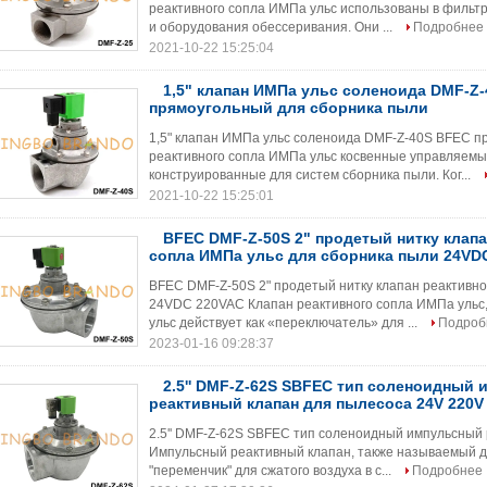
реактивного сопла ИМПа ульс использованы в фильтр
и оборудования обессеривания. Они ...
Подробнее
2021-10-22 15:25:04
1,5" клапан ИМПа ульс соленоида DMF-Z
прямоугольный для сборника пыли
1,5" клапан ИМПа ульс соленоида DMF-Z-40S BFEC п
реактивного сопла ИМПа ульс косвенные управляем
конструированные для систем сборника пыли. Ког...
2021-10-22 15:25:01
BFEC DMF-Z-50S 2" продетый нитку клапа
сопла ИМПа ульс для сборника пыли 24VD
BFEC DMF-Z-50S 2" продетый нитку клапан реактивно
24VDC 220VAC Клапан реактивного сопла ИМПа ульс
ульс действует как «переключатель» для ...
Подроб
2023-01-16 09:28:37
2.5'' DMF-Z-62S SBFEC тип соленоидный
реактивный клапан для пылесоса 24V 220V
2.5'' DMF-Z-62S SBFEC тип соленоидный импульсный
Импульсный реактивный клапан, также называемый д
"переменчик" для сжатого воздуха в с...
Подробнее