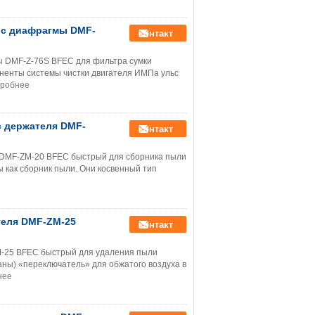
ьс диафрагмы DMF-
контакт
ы DMF-Z-76S BFEC для фильтра сумки
енты системы чистки двигателя ИМПа ульс
робнее
с держателя DMF-
контакт
я DMF-ZM-20 BFEC быстрый для сборника пыли
 как сборник пыли. Они косвенный тип
теля DMF-ZM-25
контакт
-25 BFEC быстрый для удаления пыли
ны) «переключатель» для обжатого воздуха в
нее