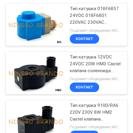
Тип катушка 018F6857
233
24VDC 018F6801
Пневматические
220VAC 230VAC
Danfoss клапана
Подлежит обсуждению MOQ:500 шт.
цилиндры воздуха
соленоида
КОНТАКТ
Тип катушка 12VDC
24VDC 20W HM3 Castel
клапана соленоида
109
рефрижерации
Подлежит обсуждению MOQ:1 ПК
Самосмазчик
КОНТАКТ
регулятора
Тип катушка 9100/RA6
фильтра
220V 230V 8W HM2
Castel клапана
соленоида
Подлежит обсуждению MOQ:1 ПК
рефрижерации