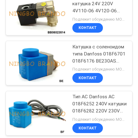
катушка 24V 220V
4V110-06 4V120-06
485
4V130C-06 клапана
Подлежит обсуждению MOQ:2000 шт.
соленоида
Клапан соленоида
КОНТАКТ
рефрижерации
Катушка с соленоидом
типа Danfoss 018F6701
018F6176 BE230AS
220VAC 10W 12W
Подлежит обсуждению MOQ:500 шт.
КОНТАКТ
312
пневматические
Тип AC Danfoss AC
018F6252 240V катушки
штуцеры шланга
018F6282 220V 230V
соленоида
Подлежит обсуждению MOQ:500 шт.
КОНТАКТ