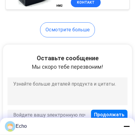
КОНТАКТ
149
Гидравлическая
катушка клапана
Осмотрите больше
соленоида
Оставьте сообщение
Мы скоро тебе перезвоним!
99
Разъем катушки
соленоида
Echo
821