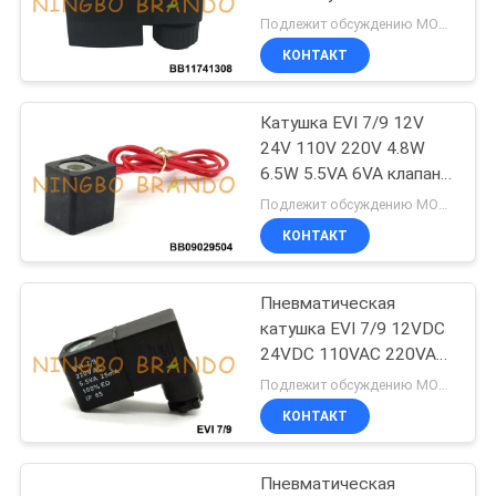
клапана соленоида c
САЙТА
Подлежит обсуждению MOQ:500 шт.
КОНТАКТ
495
ПОЛИТИКА
armature клапана
Катушка EVI 7/9 12V
КОНФИДЕНЦИАЛЬНОСТИ
24V 110V 220V 4.8W
соленоида
6.5W 5.5VA 6VA клапана
соленоида
Подлежит обсуждению MOQ:1000
КОНТАКТ
Пневматическая
1184
катушка EVI 7/9 12VDC
Клапан
24VDC 110VAC 220VAC
клапана соленоида
Подлежит обсуждению MOQ:1 ПК
реактивного
КОНТАКТ
сопла ИМПа ульс
Пневматическая