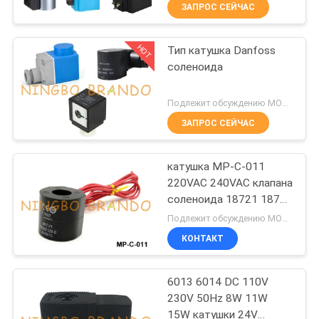
КОНТРОЛЬ
ЗАПРОС СЕЙЧАС
КАЧЕСТВА
HOT
Тип катушка Danfoss
617
соленоида
СВЯЖИТЕСЬ
Пневматические
С
Подлежит обсуждению MOQ:1 набор
электромагнитный
НАМИ
ЗАПРОС СЕЙЧАС
клапан
катушка MP-C-011
ЗАПРОСИТЕ
220VAC 240VAC клапана
ЦИТАТУ
соленоида 18721 18724
1071
Henny Пенни
Подлежит обсуждению MOQ:50 шт.
Катушка клапана
COMPANY
КОНТАКТ
NEWS
соленоида
6013 6014 DC 110V
230V 50Hz 8W 11W
КАРТА
15W катушки 24V