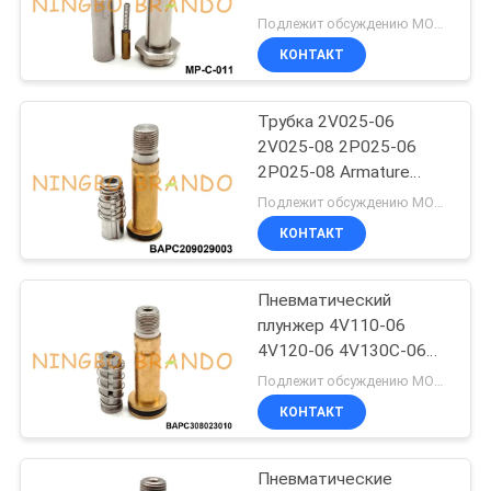
29515 29547
САЙТА
Подлежит обсуждению MOQ:50 комплектов
КОНТАКТ
495
ПОЛИТИКА
armature клапана
Трубка 2V025-06
КОНФИДЕНЦИАЛЬНОСТИ
2V025-08 2P025-06
соленоида
2P025-08 Armature
клапана соленоида 2
Подлежит обсуждению MOQ:1000
путей
КОНТАКТ
Пневматический
1184
плунжер 4V110-06
Клапан
4V120-06 4V130C-06
Armature клапана
Подлежит обсуждению MOQ:2000 шт.
реактивного
соленоида
КОНТАКТ
сопла ИМПа ульс
Пневматические