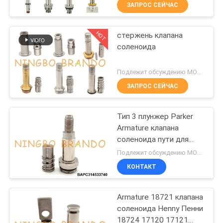
КОНТРОЛЬ
ЗАПРОС СЕЙЧАС
КАЧЕСТВА
HOT
стержень клапана
617
соленоида
СВЯЖИТЕСЬ
Пневматические
С
Подлежит обсуждению MOQ:50 комплектов
электромагнитный
НАМИ
ЗАПРОС СЕЙЧАС
клапан
Тип 3 плунжер Parker
ЗАПРОСИТЕ
Armature клапана
ЦИТАТУ
соленоида пути для
1071
машины кофе
Подлежит обсуждению MOQ:1 ПК
Катушка клапана
COMPANY
КОНТАКТ
NEWS
соленоида
Armature 18721 клапана
соленоида Henny Пенни
КАРТА
18724 17120 17121