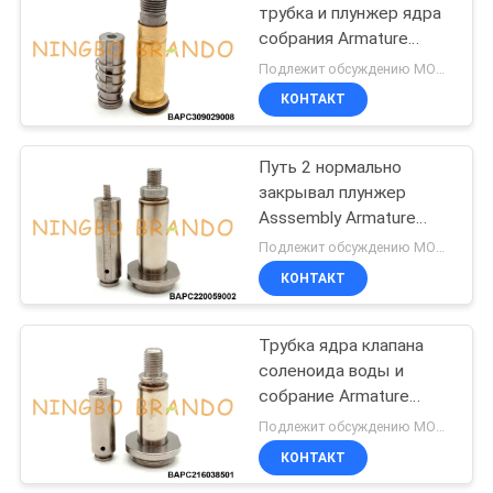
трубка и плунжер ядра
собрания Armature
485
клапана соленоида
Подлежит обсуждению MOQ:1 набор
воздуха
Клапан соленоида
КОНТАКТ
рефрижерации
Путь 2 нормально
закрывал плунжер
Asssembly Armature
клапана соленоида
Подлежит обсуждению MOQ:1000
воды
КОНТАКТ
312
пневматические
Трубка ядра клапана
соленоида воды и
штуцеры шланга
собрание Armature
плунжера
Подлежит обсуждению MOQ:1 набор
КОНТАКТ