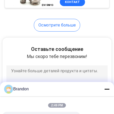
КОНТАКТ
149
Гидравлическая
катушка клапана
Осмотрите больше
соленоида
Оставьте сообщение
Мы скоро тебе перезвоним!
99
Разъем катушки
соленоида
Brandon
2:49 PM
821