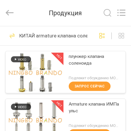
Ningbo
Brando
Hardware
Продукция
Co.,
Ltd.
All
Rights
Reserved.
ДОМОЙ
228
КИТАЙ armature клапана соленоида
Пневматический
ПРОДУКТЫ
клапан цилиндра
HOT
плунжер клапана
соленоида
О
НАС
Подлежит обсуждению MOQ:1 ПК
ЗАПРОС СЕЙЧАС
43
ЭКСКУРСИЯ
Пневматический
HOT
Armature клапана ИМПа
ПО
ульс
ЗАВОДУ
клапан ИМПа ульс
Подлежит обсуждению MOQ:300 комплектов