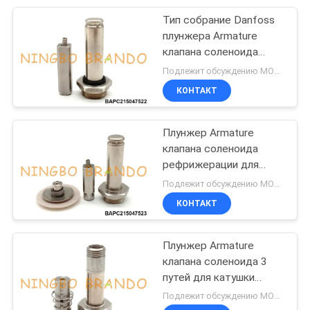
Тип собрание Danfoss
233
плунжера Armature
Пневматические
клапана соленоида
рефрижерации EVR
Подлежит обсуждению MOQ:1 набор
цилиндры воздуха
КОНТАКТ
Плунжер Armature
клапана соленоида
рефрижерации для
109
Danfoss EVR 10 15 20
Подлежит обсуждению MOQ:1 набор
Самосмазчик
22
КОНТАКТ
регулятора
Плунжер Armature
фильтра
клапана соленоида 3
путей для катушки
AMISCO EVI 5M/13
Подлежит обсуждению MOQ:1 набор