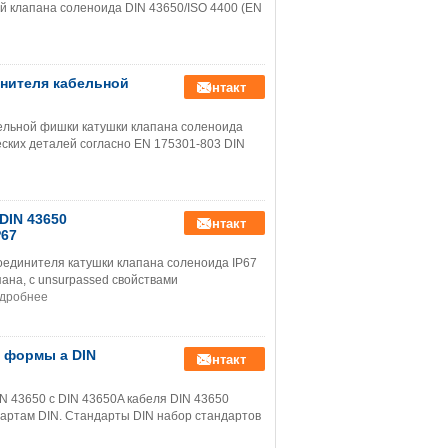
 клапана соленоида DIN 43650/ISO 4400 (EN
инителя кабельной
контакт
бельной фишки катушки клапана соленоида
ских деталей согласно EN 175301-803 DIN
DIN 43650
контакт
P67
оединителя катушки клапана соленоида IP67
на, с unsurpassed свойствами
дробнее
 формы a DIN
контакт
N 43650 с DIN 43650A кабеля DIN 43650
дартам DIN. Стандарты DIN набор стандартов