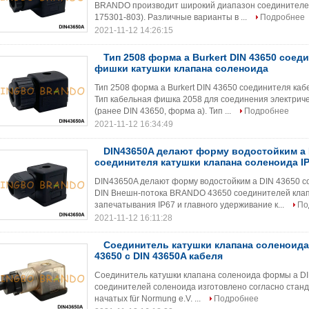
BRANDO производит широкий диапазон соединителей
175301-803). Различные варианты в ...
Подробнее
2021-11-12 14:26:15
Тип 2508 форма a Burkert DIN 43650 соед
фишки катушки клапана соленоида
Тип 2508 форма a Burkert DIN 43650 соединителя ка
Тип кабельная фишка 2058 для соединения электриче
(ранее DIN 43650, форма a). Тип ...
Подробнее
2021-11-12 16:34:49
DIN43650A делают форму водостойким a 
соединителя катушки клапана соленоида I
DIN43650A делают форму водостойким a DIN 43650 с
DIN Внешн-потока BRANDO 43650 соединителей клапа
запечатывания IP67 и главного удерживание к...
По
2021-11-12 16:11:28
Соединитель катушки клапана соленоида
43650 с DIN 43650A кабеля
Соединитель катушки клапана соленоида формы a DI
соединителей соленоида изготовлено согласно стан
начатых für Normung e.V. ...
Подробнее