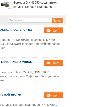
Форма a DIN 43650 соединителя
катушки клапана соленоида
DIN43650A прозрачная
клапана соленоида
контакт
леноида DIN43650A прозрачная DIN 43650
ана используемые через широкий диапазон
бнее
 DIN43650A с типом
контакт
с типом a DIN 43650 СИД DIN 43650
ма a, форма b или C. формы. Они сделаны
нее
ельной вилки
контакт
и катушки клапана соленоида DIN 43650A