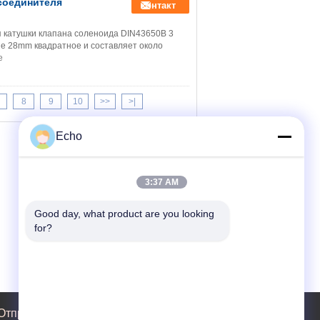
 соединителя
контакт
я катушки клапана соленоида DIN43650B 3
ие 28mm квадратное и составляет около
е
8
9
10
>>
>|
Echo
3:37 AM
Good day, what product are you looking 
for?
Отправить запрос