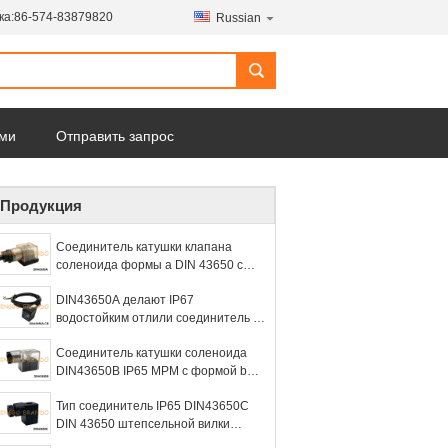
ка:
86-574-83879820
Russian
ами
Отправить запрос
Продукция
Соединитель катушки клапана
соленоида формы a DIN 43650 с
DIN 43650A кабеля
DIN43650A делают IP67
водостойким отлили соединитель в
форму катушки клапана соленоида
Соединитель катушки соленоида
кабеля с СИД
DIN43650B IP65 MPM с формой b
DIN 43650 СИД
Тип соединитель IP65 DIN43650C
DIN 43650 штепсельной вилки
катушки клапана соленоида c