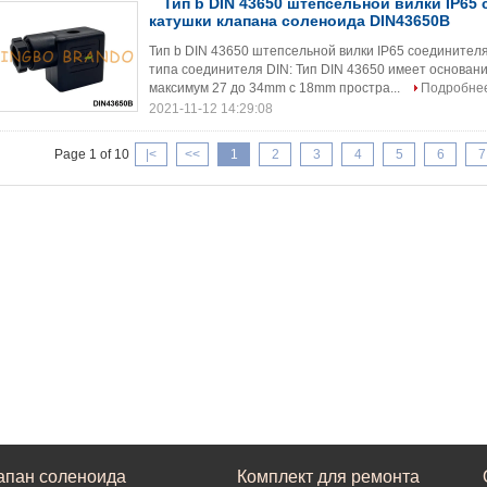
Тип b DIN 43650 штепсельной вилки IP65
катушки клапана соленоида DIN43650B
Тип b DIN 43650 штепсельной вилки IP65 соединител
типа соединителя DIN: Тип DIN 43650 имеет основан
максимум 27 до 34mm с 18mm простра...
Подробне
2021-11-12 14:29:08
Page 1 of 10
|<
<<
1
2
3
4
5
6
7
апан соленоида
Комплект для ремонта