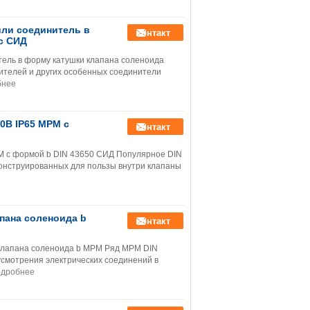
или соединитель в
контакт
с СИД
тель в форму катушки клапана соленоида
телей и других особенных соединители
бнее
0B IP65 MPM с
контакт
M с формой b DIN 43650 СИД Популярное DIN
конструированных для пользы внутри клапаны
апана соленоида b
контакт
 клапана соленоида b MPM Ряд MPM DIN
смотрения электрических соединений в
дробнее