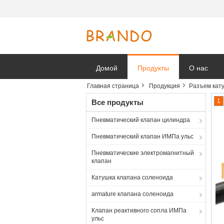
Домой
Продукты
О нас
Главная страница
Продукция
Разъем кат
Новости к
1
Все продукты
Пневматический клапан цилиндра
Пневматический клапан ИМПа ульс
Пневматические электромагнитный
клапан
Катушка клапана соленоида
armature клапана соленоида
Клапан реактивного сопла ИМПа
ульс