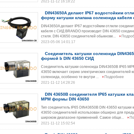
2021-11-12 16:18:22
DIN43650A делают IP67 водостойким отл
форму катушки клапана соленоида кабеля 
DIN43650A делают IP67 водостойким отлили соедини
кабеля с СИД BRANDO производит DIN 43650 соедини
стиля. DIN 43650 соединителей обыкнове...
Подро
2023-05-06 14:01:17
Соединитель катушки соленоида DIN4365
формой b DIN 43650 СИД
Соединитель катушки соленоида DIN43650B IP65 MP
43650 включает серию электрических соединителей 
соленоида, особенно те внутри ...
Подробнее
2021-11-12 14:28:26
DIN 43650B соединителя IP65 катушки кл
MPM формы DIN 43650
Тип соединитель IP65 DIN43650B DIN 43650 катушки
43650 соединителей использован обширно для преду
широком диапазоне применений. Самое обще...
По
2021-11-12 15:02:54