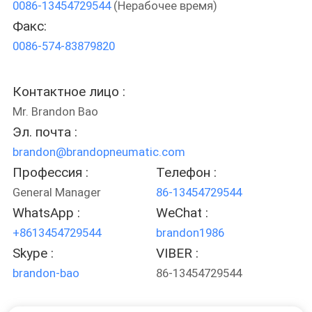
0086-13454729544
(Нерабочее время)
КОНТРОЛЬ
Факс:
КАЧЕСТВА
0086-574-83879820
СВЯЖИТЕСЬ
Контактное лицо :
С
Mr. Brandon Bao
НАМИ
Эл. почта :
brandon@brandopneumatic.com
ЗАПРОСИТЕ
Профессия :
Телефон :
ЦИТАТУ
General Manager
86-13454729544
WhatsApp :
WeChat :
+8613454729544
brandon1986
COMPANY
Skype :
VIBER :
NEWS
brandon-bao
86-13454729544
КАРТА