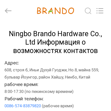
Ningbo
Brando
Hardware
Co.,
Ltd.
All
Rights
Reserved.
ДОМОЙ
Ningbo Brando Hardware Co.,
ПРОДУКТЫ
Ltd Информация о
возможностях контактов
О
Адрес:
НАС
608, строя б, Иньи Духуй Гуоджи, Но.8, майна 559,
бульвар Йоунгор, район Хайшу, Нинбо, Китай
ЭКСКУРСИЯ
рабочее время:
ПО
8:00-17:30 (по пекинскому времени)
ЗАВОДУ
Рабочий телефон:
0086-574-83879820
(рабочее время)