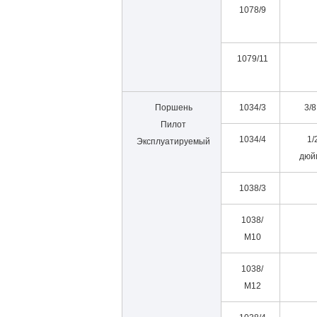
1078/9
1079/11
Поршень
1034/3
3/8 
Пилот
1034/4
1/
Эксплуатируемый
дюй
1038/3
1038/
М10
1038/
М12