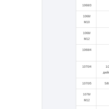
1068/3
1068/
М10
1068/
М12
1068/4
1070/4
1/
дюй
1070/5
5/8 
1078/
М12