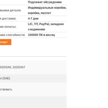
Подлежит обсуждению
Индивидуальные коробки,
вывая детали:
коробка, паллет
 доставки:
4-7 дни
L/C, T/T, PayPal, западное
ия оплаты:
соединение
вка способности:
100000 ПК в месяц
нтакт
1020/3A6, 1020/3A7
л (SAE)
ствовать