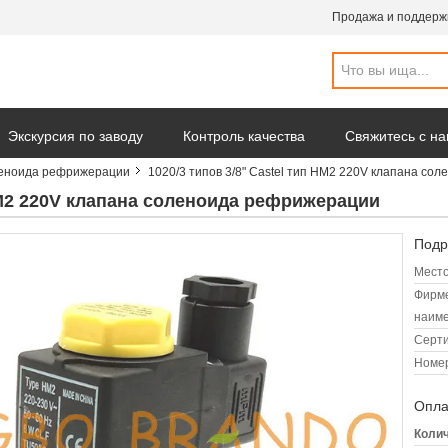
Продажа и поддерж
Экскурсия по заводу
Контроль качества
Свяжитесь с н
леноида рефрижерации
1020/3 типов 3/8" Castel тип HM2 220V клапана с
омпании
 HM2 220V клапана соленоида рефрижерации
Подр
Место
Фирм
наиме
Серт
Номер
Опла
Колич