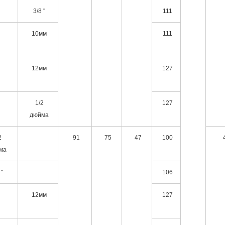
3/8 ''
111
10мм
111
12мм
127
1/2
127
дюйма
2
91
75
47
100
ма
''
106
12мм
127