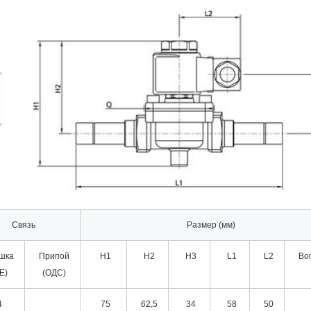
Связь
Размер (мм)
шка
Припой
Н1
Н2
Н3
L1
L2
Во
Е)
(ОДС)
4
75
62,5
34
58
50