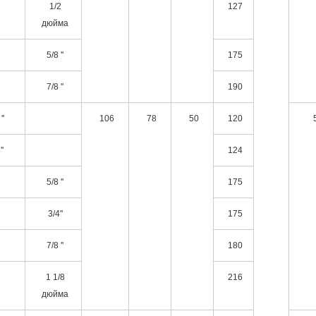
1/2
127
дюйма
5/8 ''
175
7/8 ''
190
''
106
78
50
120
''
124
5/8 ''
175
3/4''
175
7/8 ''
180
1 1/8
216
дюйма