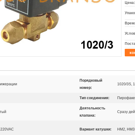
Цена:
Упако
Время
Услов
Поста
ко
Порядковый
рижерации
1020/3S, 
номер:
Тип соединения:
Пирофаке
Деятельность
ытый
Сразу дей
клапана:
 220VAC
Вариант катушки:
HM2, HM3