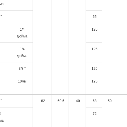
ма
''
65
1/4
125
дюйма
1/4
125
дюйма
3/8 ''
125
10мм
125
''
82
69,5
40
68
50
2
72
ма