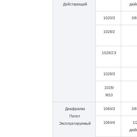
Действующий
дюй
1020/3
3/8 
1028/2
1028/2Э
1028/3
1028/
М10
Диафрагма
1064/3
3/8 
Пилот
1064/4
1/
Эксплуатируемый
дюй