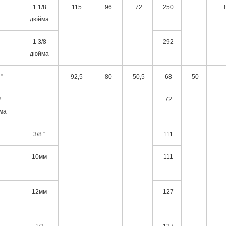
1 1/8
115
96
72
250
дюйма
1 3/8
292
дюйма
''
92,5
80
50,5
68
50
2
72
ма
3/8 ''
111
10мм
111
12мм
127