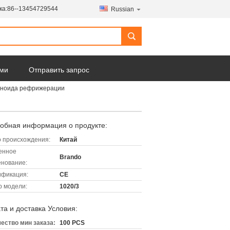
ка:
86--13454729544
Russian
ами
Отправить запрос
оленоида рефрижерации
обная информация о продукте:
 происхождения:
Китай
енное
Brando
нование:
ификация:
CE
 модели:
1020/3
та и доставка Условия:
ество мин заказа:
100 PCS