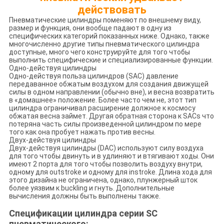
действовать
Пневматические цилиндры поменяют по внешнему виду,
размер и функция, они вообще падают в одну из
специфических категорий показанных ниже. Однако, также
многочисленно другие типы пневматического цилиндра
доступные, много чего конструируйте для того чтобы
выполнить специфические и специализированные функции.
Одно-действуя цилиндры
Одно-действуя польза цилиндров (SAC) давление
передаванное обжатым воздухом для создания движущей
силы в одном направлении (обычно вне), и весна возвратить
в «домашнее» положение. Более часто чем не, этот тип
цилиндра ограничивал расширение должное к космосу
обжатая весна займет. Другая обратная сторона к SACs что
потеряна часть силы произведенной цилиндром по мере
того как она пробует нажать против весны.
Двух-действуя цилиндры
Двух-действуя цилиндры (DAC) используют силу воздуха
для того чтобы двинуть и в удлиняют и втягивают ходы. Они
имеют 2 порта для того чтобы позволить воздуху внутри,
одному для outstroke и одному для instroke. Длина хода для
этого дизайна не ограничена, однако, плунжерный шток
более уязвим к buckling и гнуть. Дополнительные
вычисления должны быть выполнены также.
Спецификации цилиндра серии SC
пневматического: