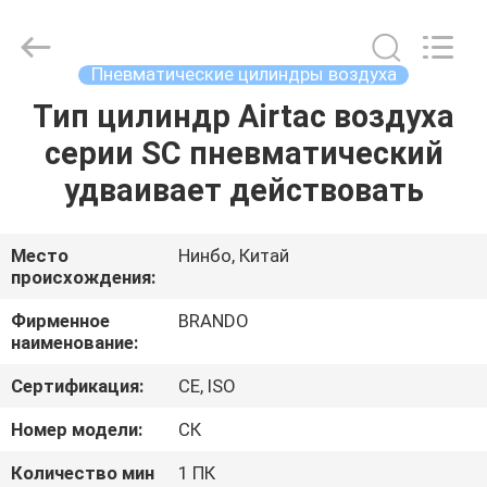
Ningbo
Brando
Hardware
Co.,
Ltd.
Пневматические цилиндры воздуха
All
Rights
Reserved.
Тип цилиндр Airtac воздуха
ДОМОЙ
серии SC пневматический
ПРОДУКТЫ
удваивает действовать
О
Место
Нинбо, Китай
происхождения:
НАС
Фирменное
BRANDO
наименование:
ЭКСКУРСИЯ
Сертификация:
CE, ISO
ПО
ЗАВОДУ
Номер модели:
СК
Количество мин
1 ПК