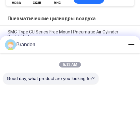
Пневматические цилиндры воздуха
SMC Type CU Series Free Mount Pneumatic Air Cylinder
Double Acting
Brandon
Тип ISO 15552 Airtac серии SI цилиндров воздуха
стандарта пневматический
5:11 AM
Тип цилиндра воздуха серии MAL сплав Airtac мини
пневматического алюминиевый
Good day, what product are you looking for?
Популярные категории
Все
Пневматический 
Пневматический 
Клапан Цилиндра
Клапан ИМПа Ульс
Пневматические 
Катушка Клапана 
Электромагнитный 
Соленоида
Клапан