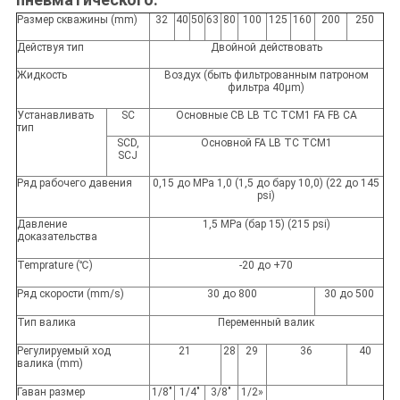
Размер скважины (mm)
32
40
50
63
80
100
125
160
200
250
Действуя тип
Двойной действовать
Жидкость
Воздух (быть фильтрованным патроном
фильтра 40μm)
Устанавливать
SC
Основные CB LB TC TCM1 FA FB CA
тип
SCD,
Основной FA LB TC TCM1
SCJ
Ряд рабочего давения
0,15 до MPa 1,0 (1,5 до бару 10,0) (22 до 145
psi)
Давление
1,5 MPa (бар 15) (215 psi)
доказательства
Temprature (℃)
-20 до +70
Ряд скорости (mm/s)
30 до 800
30 до 500
Тип валика
Переменный валик
Регулируемый ход
21
28
29
36
40
валика (mm)
Гаван размер
1/8"
1/4"
3/8"
1/2»