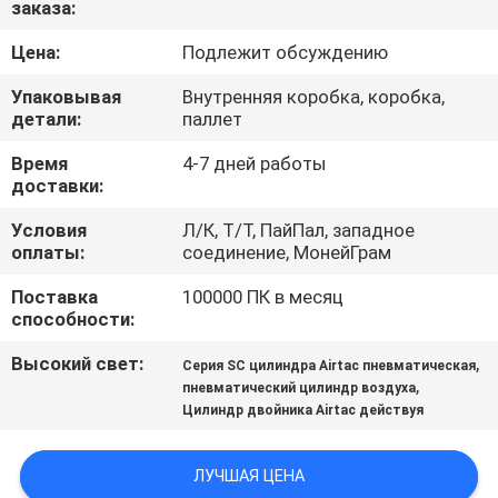
заказа:
КОНТРОЛЬ
КАЧЕСТВА
Цена:
Подлежит обсуждению
Упаковывая
Внутренняя коробка, коробка,
СВЯЖИТЕСЬ
детали:
паллет
С
Время
4-7 дней работы
доставки:
НАМИ
Условия
Л/К, Т/Т, ПайПал, западное
оплаты:
соединение, МонейГрам
ЗАПРОСИТЕ
Поставка
100000 ПК в месяц
ЦИТАТУ
способности:
Высокий свет:
,
Серия SC цилиндра Airtac пневматическая
COMPANY
,
пневматический цилиндр воздуха
NEWS
Цилиндр двойника Airtac действуя
ЛУЧШАЯ ЦЕНА
КАРТА