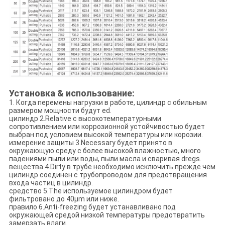
Установка & использование:
1. Когда перемены нагрузки в работе, цилиндр с обильным
размером мощности будут ed.
цилиндр 2.Relative с высокотемпературными
сопротивлением или коррозионной устойчивостью будет
выбран под условием высокой температуры или корозии.
измерение защиты 3.Necessary будет принято в
окружающую среду с более высокой влажностью, много
падениями пыли или воды, пыли масла и сваривая dregs.
вещества 4.Dirty в трубе необходимо исключить прежде чем
цилиндр соединен с трубопроводом для предотвращения
входа частиц в цилиндр.
средство 5.The используемое цилиндром будет
фильтровано до 40μm или ниже.
правило 6.Anti-freezing будет устанавливано под
окружающей средой низкой температуры предотвратить
замерзать влаги.