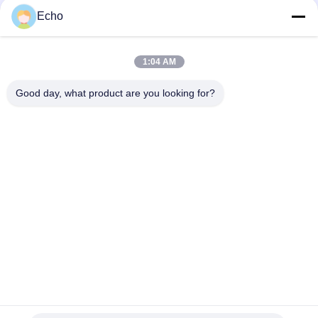
Echo
Тип гидравлическая катушка 02-101726 110VAC 02-101728
220VAC Vickers соленоида
1:04 AM
Тип гидравлическая катушка 879141 Vickers соленоида
879143 110V 120V 220V 240V
Good day, what product are you looking for?
Популярные категории
Все
Пневматический 
Пневматический 
Клапан Цилиндра
Клапан ИМПа Ульс
Пневматические 
Катушка Клапана 
Электромагнитный 
Соленоида
Клапан
Armature Клапана 
Клапан 
Соленоида
Реактивного Сопла 
ИМПа Ульс
Клапан Соленоида 
Пневматические 
Рефрижерации
Штуцеры Шланга