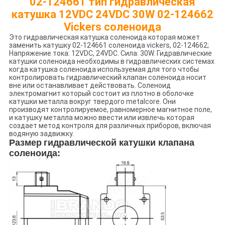
02-124661 тип гидравлическая
катушка 12VDC 24VDC 30W 02-124662
Vickers соленоида
Это гидравлическая катушка соленоида которая может
заменить катушку 02-124661 соленоида vickers, 02-124662;
Напряжение тока: 12VDC, 24VDC. Сила: 30W. Гидравлические
катушки соленоида необходимы в гидравлических системах
когда катушка соленоида используемая для того чтобы
контролировать гидравлический клапан соленоида носит
вне или останавливает действовать. Соленоид
электромагнит который состоит из плотно в оболочке
катушки металла вокруг твердого metalcore. Они
производят контролируемое, равномерное магнитное поле,
и катушку металла можно ввести или извлечь которая
создает метод контроля для различных приборов, включая
водяную задвижку.
Размер
гидравлической катушки клапана
соленоида
: