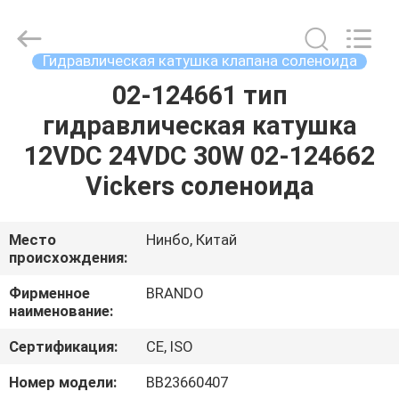
Ningbo
Brando
Hardware
Co.,
Ltd.
Гидравлическая катушка клапана соленоида
All
Rights
Reserved.
02-124661 тип
ДОМОЙ
гидравлическая катушка
ПРОДУКТЫ
12VDC 24VDC 30W 02-124662
Vickers соленоида
О
НАС
Место
Нинбо, Китай
происхождения:
ЭКСКУРСИЯ
Фирменное
BRANDO
наименование:
ПО
Сертификация:
CE, ISO
ЗАВОДУ
Номер модели:
BB23660407