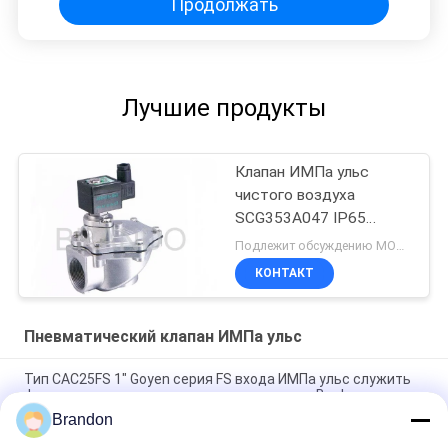
Продолжать
Лучшие продукты
Клапан ИМПа ульс
чистого воздуха
SCG353A047 IP65
пневматический с
Подлежит обсуждению MOQ:1шт
телом алюминия
КОНТАКТ
заливки формы
Пневматический клапан ИМПа ульс
Тип CAC25FS 1" Goyen серия FS входа ИМПа ульс служить
фланцем клапаном реактивного сопла для Baghouse
Brandon
Goyen серия DD гайки дрессера клапана реактивного