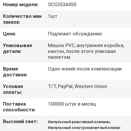
КОНТРОЛЬ
Номер модели:
SCG353A050
КАЧЕСТВА
Количество мин
1шт
заказа:
СВЯЖИТЕСЬ
Цена:
Подлежит обсуждению
С
Упаковывая
Мешок PVC, внутренняя коробка,
НАМИ
детали:
кантон, после этого упаковал
паллетом
Время
Одно weeek после компенсации
ЗАПРОСИТЕ
доставки:
ЦИТАТУ
Условия
T/T, PayPal, Western Union
оплаты:
COMPANY
Поставка
100000 штук в месяц
NEWS
способности:
Высокий свет:
,
Импульсный реактивный клапаны
КАРТА
Импульсный электромагнитный клапан