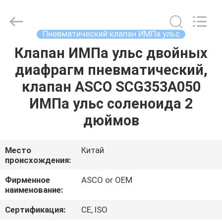
Ningbo
Brando
Hardware
Co.,
Ltd.
Пневматический клапан ИМПа ульс
All
Rights
Reserved.
Клапан ИМПа ульс двойных
ДОМОЙ
диафрагм пневматический,
ПРОДУКТЫ
клапан ASCO SCG353A050
ИМПа ульс соленоида 2
О
дюймов
НАС
Место
Китай
происхождения:
ЭКСКУРСИЯ
ПО
Фирменное
ASCO or OEM
наименование:
ЗАВОДУ
Сертификация:
CE, ISO