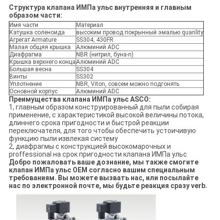
Структура клапана ИМПа ульс внутренняя и главным
образом части:
Имя части
Материал
Катушка соленоида
высоким провод покрынный эмалью quanlity
Агрегат Armature
SS304, 430FR
Малая общяя крышка
Алюминий ADC
Диафрагма
NBR (нитрил, буна-n)
Крышка верхнего конца
Алюминий ADC
Большая весна
SS304
Винты
SS302
Уплотнение
NBR, Viton, совсем можно подгонять
Основной корпус
Алюминий ADC
Преимущества клапана ИМПа ульс ASCO:
1, главным образом конструированный для пыли собирая
применение, с характеристикой высокой величины потока,
длиннего срока пригодности и быстрой реакции
переключателя, для того чтобы обеспечить устоичивую
функцию пыли извлекая систему
2, диафрагмы с конструкцией высокомарочных и
proffessional на срок пригодности клапана ИМПа ульс
Добро пожаловать ваше дознание, мы также смогите
клапан ИМПа ульс OEM согласно вашим специальным
требованиям. Вы можете вызвать нас, или посылайте
нас по электронной почте, мы будьте реакция сразу verb.