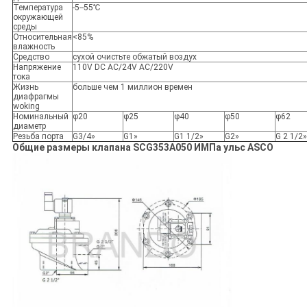
Температура
-5--55℃
окружающей
среды
Относительная
<85%
влажность
Средство
сухой очистьте обжатый воздух
Напряжение
110V DC AC/24V AC/220V
тока
Жизнь
больше чем 1 миллион времен
диафрагмы
woking
Номинальный
φ20
φ25
φ40
φ50
φ62
диаметр
Резьба порта
G3/4»
G1»
G1 1/2»
G2»
G 2 1/2»
Общие размеры клапана SCG353A050 ИМПа ульс ASCO