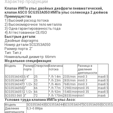
Характер продукции
Клапан ИМПа ульс двойных диафрагм пневматический,
клапан ASCO SCG353A050 ИМПа ульс соленоида 2 дюймов
Преимущества
1) Высокий расход потока
2) Высокомарочное тело металла
3) Одна гарантированность года
4) Аттестованное CE/ISO
Быстрые детали:
Двойные diapragms
Номер детали SCG353A050
Размер порта: 2"
Тип: Тип z
Номинальный диаметр: 66mm
Модельная спецификация:
Модель
Размер
Отверстие
Величина
Разница в
порта
потока
давления
деятельности
SCG353A043
3/4"
25
³ /h 14m
233l/min
min0.3
max8.5
SCG353A044
1"
25
³ /h 23m
283l/min
min0.3
max8.5
SCG353A047
1 1/2»
52
³ /h 46m
768l/min
min0.3
max8.5
SCG353A050
2"
66
³ /h 77m
1290l/min
min0.35
max8.5
SCG353A051
2 1/2»
66
³ /h 92m
1540l/min
min0.35
max8.5
SCG353.060
3"
72
³ /h 170m
2833l/min
min1
max6
Условия труда клапана ИМПа ульс Asco:
Модель
SCG353A043
SCG353A044
SCG353A047
SCG353A050
SCG353
Давление
0,3--0.8Mpa
деятельности