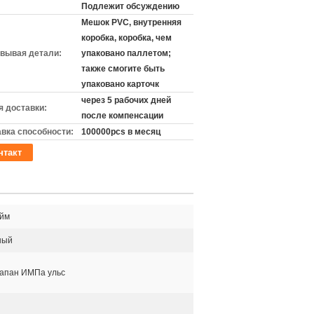
Подлежит обсуждению
Мешок PVC, внутренняя
коробка, коробка, чем
вывая детали:
упаковано паллетом;
также смогите быть
упаковано карточк
через 5 рабочих дней
 доставки:
после компенсации
вка способности:
100000pcs в месяц
нтакт
юйм
ный
лапан ИМПа ульс