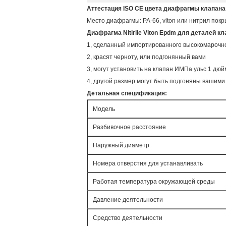
Аттестация ISO CE цвета диафрагмы клапана
Место диафрагмы: PA-66, viton или нитрил покры
Диафрагма Nitirile Viton Epdm для деталей 
1, сделанный импортированного высокомарочного
2, красят черноту, или подгонянный вами
3, могут установить на клапан ИМПа ульс 1 дюй
4, другой размер могут быть подгоняны вашим
Детальная спецификация:
Модель
Разбивочное расстояние
Наружный диаметр
Номера отверстия для устанавливать
Работая температура окружающей среды
Давление деятельности
Средство деятельности