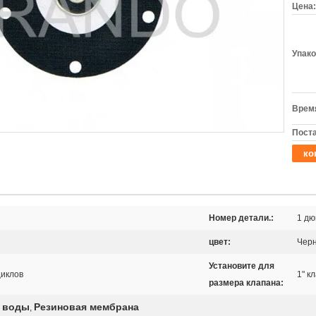
Цена:
Упако
Время
Поста
ко
Номер детали.:
1 д
цвет:
Чер
Установите для
циклов
1" к
размера клапана:
а воды
Резиновая мембрана
,