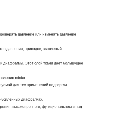
 проверять давление или изменять давление
ков давления, приводов, включеный-
ции диафрагмы. Этот слой ткани дает большущее
авления minior
ьзуемой для тех применений подвергли
ан-усиленных диафрагмах.
 трения, высокопрочного, функциональности над