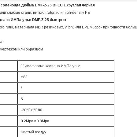
 соленоида дюйма DMF-Z-25 BFEC 1 круглая черная
ли слабые стали, нитрил, viton или high-density PE
клапана ИМПа ульс DMF-Z-25 быстрых:
 Nitril, материала NBR резиновых, viton, или EPDM, срок пригодности больш
ма
и чертежом или образцом
1" диафрагма клапана ИМПа ульс
φ83
/
5
-20℃ к ℃ 80
0.2Mpa к 0.8Mpa
Чистый воздух