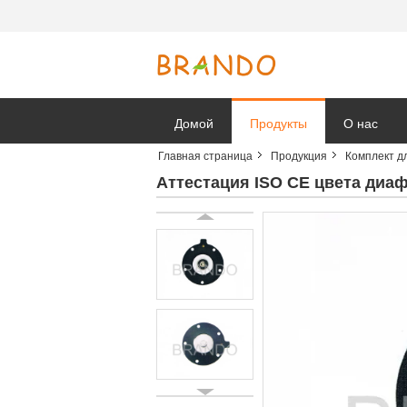
Домой
Продукты
О нас
Главная страница
Продукция
Комплект д
Новости к
Аттестация ISO CE цвета диа