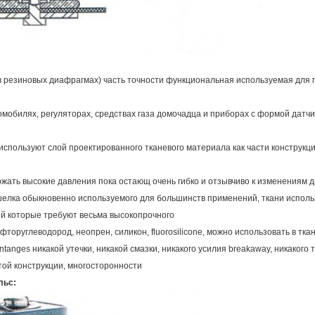
 в резиновых диафрагмах) часть точности функциональная используемая для
мобилях, регуляторах, средствах газа домочадца и приборах с формой датчи
используют слой проектированного тканевого материала как части конструк
ржать высокие давления пока остающ очень гибко и отзывчиво к изменениям д
 шелка обыкновенно используемого для большинств применений, ткани испол
ний которые требуют весьма высокопрочного
рфторуглеводород, неопрен, силикон, fluorosilicone, можно использовать в тк
anges никакой утечки, никакой смазки, никакого усилия breakaway, никакого
той конструкции, многосторонности
льс: