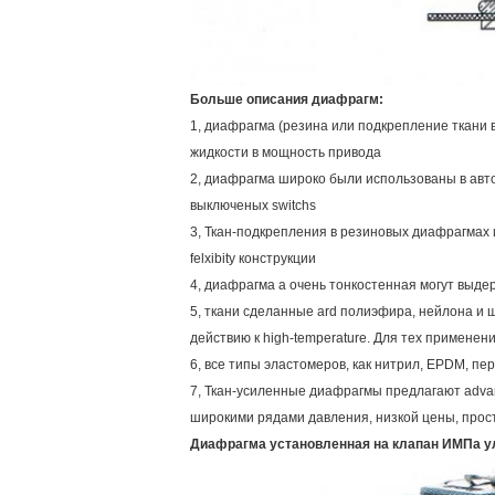
Больше описания диафрагм:
1, диафрагма (резина или подкрепление ткани
жидкости в мощность привода
2, диафрагма широко были использованы в авто
выключеных switchs
3, Ткан-подкрепления в резиновых диафрагмах 
felxibity конструкции
4, диафрагма a очень тонкостенная могут выде
5, ткани сделанные ard полиэфира, нейлона и
действию к high-temperature. Для тех примене
6, все типы эластомеров, как нитрил, EPDM, пе
7, Ткан-усиленные диафрагмы предлагают advant
широкими рядами давления, низкой цены, прос
Диафрагма установленная на клапан ИМПа у