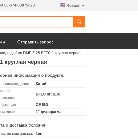
ка:
86-574-83879820
Russian
ами
Отправить запрос
ноида дюйма DMF-Z-25 BFEC 1 круглая черная
1 круглая черная
обная информация о продукте:
 происхождения:
Китай
енное
BFEC or OEM
нование:
ификация:
CE ISO
 модели:
1" диафрагма
та и доставка Условия:
ество мин заказа:
1шт