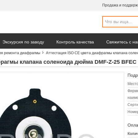
Продажа и поддерж
Экскурсия по заводу
Контроль качества
Свяжитесь с н
ля ремонта диафрагмы
Аттестация ISO CE цвета диафрагмы клапана соле
омпании
фрагмы клапана соленоида дюйма DMF-Z-25 BFEC 
Подр
Место
Фирм
наиме
Серт
Номер
Опла
Колич