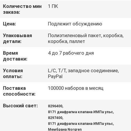
КОНТРОЛЬ
Количество мин
1 ПК
заказа:
КАЧЕСТВА
Цена:
Подлежит обсуждению
СВЯЖИТЕСЬ
Упаковывая
Полиэтиленовый пакет, коробка,
С
детали:
коробка, паллет
НАМИ
Время
4 до 7 рабочего дня
доставки:
ЗАПРОСИТЕ
Условия
L/C, T/T, западное соединение,
оплаты:
PayPal
ЦИТАТУ
Поставка
100000 наборов в месяц
способности:
COMPANY
Высокий свет:
,
8296400
NEWS
,
8171 диафрагма клапана ИМПа ульс
,
8297400
,
8171 диафрагма клапана ИМПа ульс
КАРТА
Мембрана Norgren