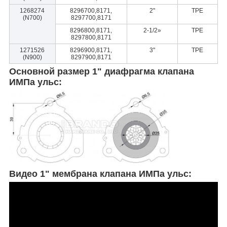
1268274
8296700,8171,
2"
TPE
(N700)
8297700,8171
8296800,8171,
2-1/2»
TPE
8297800,8171
1271526
8296900,8171,
3"
TPE
(N900)
8297900,8171
Основной размер 1" диафрагма клапана
ИМПа ульс:
Видео 1" мембрана клапана ИМПа ульс: