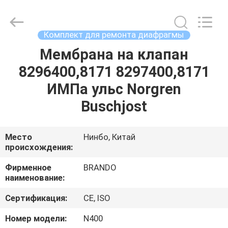
Ningbo
Brando
Hardware
Co.,
Ltd.
Комплект для ремонта диафрагмы
All
Rights
Reserved.
Мембрана на клапан
ДОМОЙ
8296400,8171 8297400,8171
ПРОДУКТЫ
ИМПа ульс Norgren
Buschjost
О
НАС
Место
Нинбо, Китай
происхождения:
ЭКСКУРСИЯ
Фирменное
BRANDO
наименование:
ПО
Сертификация:
CE, ISO
ЗАВОДУ
Номер модели:
N400