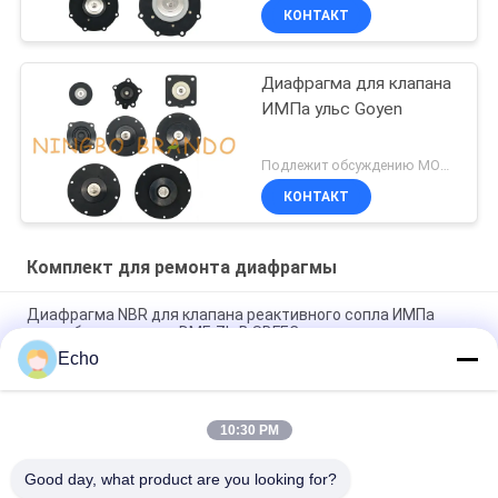
КОНТАКТ
Диафрагма для клапана
ИМПа ульс Goyen
Подлежит обсуждению MOQ:1 набор
КОНТАКТ
Комплект для ремонта диафрагмы
Диафрагма NBR для клапана реактивного сопла ИМПа
ульс сборника пыли DMF-ZL-B SBFEC
Echo
Диафрагма на клапан реактивного сопла 3/4" ИМПа ульс
BFEC DMF-Z-20 DMF-ZM-20
10:30 PM
Диафрагма на клапан 1" ИМПа ульс SBFEC DMF-Z-25 DMF-
ZM-25 DMF-Y-25
Good day, what product are you looking for?