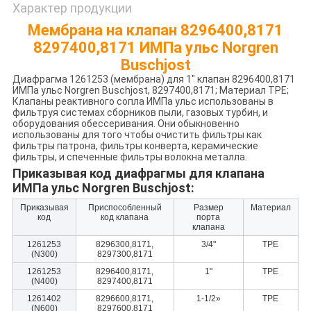
Характер продукции
Мембрана на клапан 8296400,8171
8297400,8171 ИМПа ульс Norgren
Buschjost
Диафрагма 1261253 (мембрана) для 1" клапан 8296400,8171
ИМПа ульс Norgren Buschjost, 8297400,8171; Материал TPE;
Клапаны реактивного сопла ИМПа ульс использованы в
фильтруя системах сборников пыли, газовых турбин, и
оборудования обессеривания. Они обыкновенно
использованы для того чтобы очистить фильтры как
фильтры патрона, фильтры конверта, керамические
фильтры, и спеченные фильтры волокна металла.
Приказывая код диафрагмы для клапана
ИМПа ульс Norgren Buschjost:
Приказывая
Приспособленный
Размер
Материал
код
код клапана
порта
клапана
1261253
8296300,8171,
3/4"
TPE
(N300)
8297300,8171
1261253
8296400,8171,
1"
TPE
(N400)
8297400,8171
1261402
8296600,8171,
1-1/2»
TPE
(N600)
8297600,8171