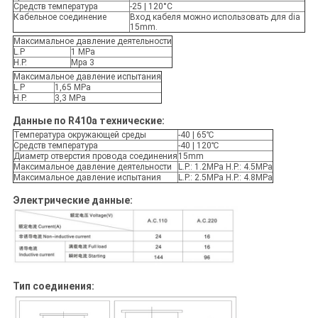
Средств температура
-25 | 120°C
Кабельное соединение
Вход кабеля можно использовать для dia
15mm.
Максимальное давление деятельности
L.P
1 MPa
H.P.
Mpa 3
Максимальное давление испытания
L.P
1,65 MPa
H.P.
3,3 MPa
Данные по R410a технические:
Температура окружающей среды
-40 | 65℃
Средств температура
-40 | 120℃
Диаметр отверстия провода соединения
15mm
Максимальное давление деятельности
L.P.: 1.2MPa H.P.: 4.5MPa
Максимальное давление испытания
L.P.: 2.5MPa H.P.: 4.8MPa
Электрические данные:
Тип соединения: