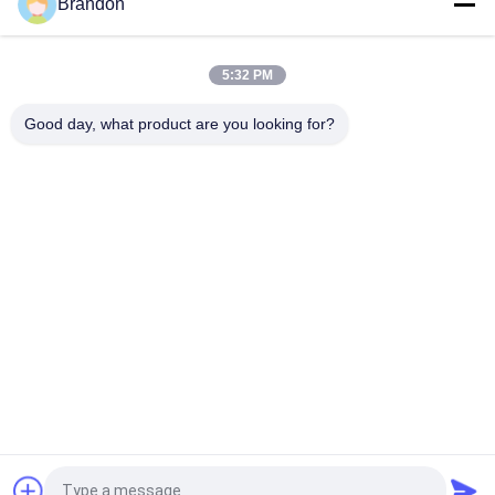
Brandon
0927200 1/2" воздушный компрессор латунный
соленоидный клапан 24V 110V 220V
5:32 PM
0927300 3/4" латунный путь клапана соленоида 2/2
нормально закрывало 24VDC 110VAC 220VAC
Good day, what product are you looking for?
Популярные категории
Все
Пневматический 
Пневматический 
Клапан Цилиндра
Клапан ИМПа Ульс
Пневматические 
Катушка Клапана 
Электромагнитный 
Соленоида
Клапан
Armature Клапана 
Клапан 
Соленоида
Реактивного Сопла 
ИМПа Ульс
Клапан Соленоида 
Пневматические 
Рефрижерации
Штуцеры Шланга