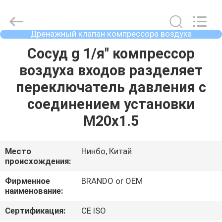
Ningbo
Brando
Hardware
Co.,
Ltd.
Дренажный клапан компрессора воздуха
All
автоматический
Rights
Reserved.
ДОМОЙ
Сосуд g 1/я" компрессор
воздуха входов разделяет
ПРОДУКТЫ
переключатель давления с
соединением установки
О
M20x1.5
НАС
Место
Нинбо, Китай
происхождения:
ЭКСКУРСИЯ
ПО
Фирменное
BRANDO or OEM
наименование:
ЗАВОДУ
Сертификация:
CE ISO