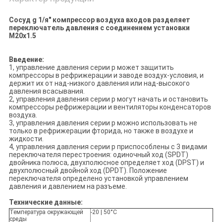
Сосуд g 1/я" компрессор воздуха входов разделяет
переключатель давления с соединением установки
M20x1.5
Введение:
1, управление давления серии p может защитить
компрессоры в рефрижерации и заводе воздух-условия, и
держит их от над-низкого давления или над-высокого
давления всасывания.
2, управления давления серии p могут начать и остановить
компрессоры рефрижерации и вентиляторы конденсаторов
воздуха.
3, управления давления серии p можно использовать не
только в рефрижерации фторида, но также в воздухе и
жидкости.
4, управления давления серии p приспособлены с 3 видами
переключателя перестроения: одиночный ход (SPDT)
двойника полюса, двухполюсное определяет ход (DPST) и
двухполюсный двойной ход (DPDT). Положение
переключателя определено установкой управлением
давления и давлением на разъеме.
Технические данные:
Температура окружающей
-20 | 50°C
среды