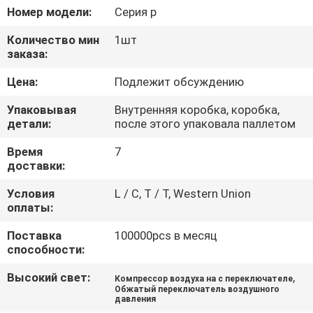
КОНТРОЛЬ
Номер модели:
Серия p
КАЧЕСТВА
Количество мин
1шт
заказа:
СВЯЖИТЕСЬ
Цена:
Подлежит обсуждению
С
Упаковывая
Внутренняя коробка, коробка,
НАМИ
детали:
после этого упаковала паллетом
Время
7
доставки:
ЗАПРОСИТЕ
ЦИТАТУ
Условия
L / C, T / T, Western Union
оплаты:
COMPANY
Поставка
100000pcs в месяц
способности:
NEWS
Высокий свет:
,
Компрессор воздуха на с переключателе
Обжатый переключатель воздушного
давления
КАРТА