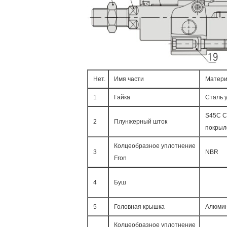
Нет.
Имя части
Матер
1
Гайка
Сталь 
S45C C
2
Плунжерный шток
покрыл
Колцеобразное уплотнение
3
NBR
Fron
4
Буш
5
Головная крышка
Алюми
Колцеобразное уплотнение