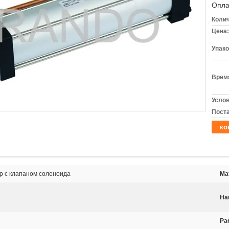
Опла
Колич
Цена:
Упако
Время
Услов
Поста
ко
р с клапаном соленоида
Ма
На
Ра