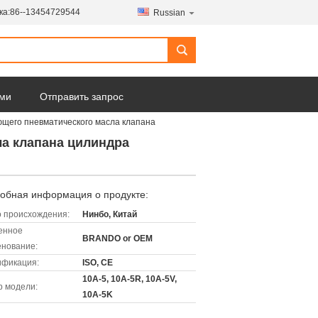
ка:
86--13454729544
Russian
ами
Отправить запрос
ющего пневматического масла клапана
ла клапана цилиндра
обная информация о продукте:
 происхождения:
Нинбо, Китай
енное
BRANDO or OEM
нование:
ификация:
ISO, CE
10A-5, 10A-5R, 10A-5V,
 модели:
10A-5K