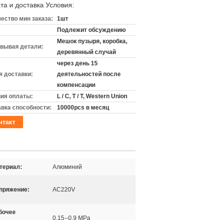
та и доставка Условия:
ество мин заказа:
1шт
Подлежит обсуждению
Мешок пузыря, коробка,
вывая детали:
деревянный случай
через день 15
 доставки:
деятельностей после
компенсации
ия оплаты:
L / C, T / T, Western Union
вка способности:
10000pcs в месяц
нтакт
териал:
Алюминий
пряжение:
AC220V
бочее
0,15--0,9 MPa