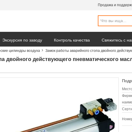
Продажа и поддерж
Экскурсия по заводу
Контроль качества
Свяжитесь с н
ские цилиндры воздуха
Замок работы аварийного стопа двойного действу
омпании
па двойного действующего пневматического мас
Подр
Место
Фирм
наиме
Серт
Номер