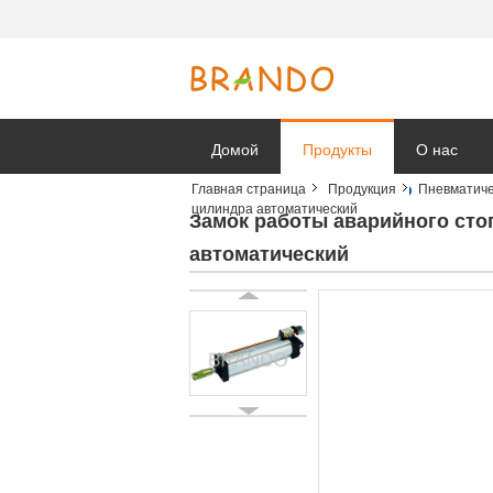
Домой
Продукты
О нас
Главная страница
Продукция
Пневматиче
цилиндра автоматический
Новости к
Замок работы аварийного сто
автоматический