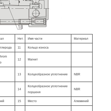
иал
Нет.
Имя части
Материал
углерода
11
Кольцо износа
hrom
12
Магнит
о
13
Колцеобразное уплотнение
NBR
Колцеобразное уплотнение
14
NBR
поршеня
ний
15
Место
Алюминий