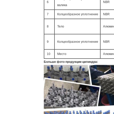
6
NBR
валика
7
Колцеобразное уплотнение
NBR
8
Тело
Алюми
9
Колцеобразное уплотнение
NBR
10
Место
Алюми
Больше фото продукции цилиндра: