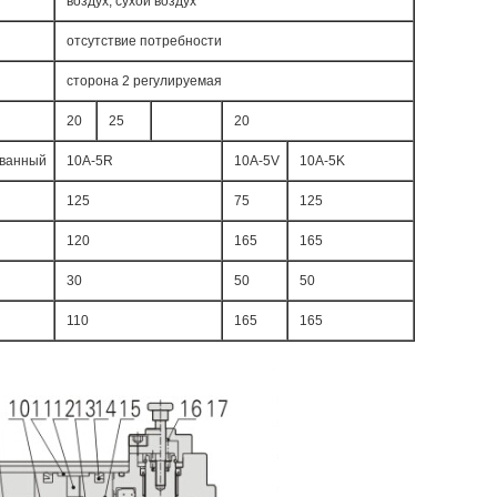
воздух, сухой воздух
отсутствие потребности
сторона 2 регулируемая
20
25
20
ванный
10A-5R
10A-5V
10A-5K
125
75
125
120
165
165
30
50
50
110
165
165