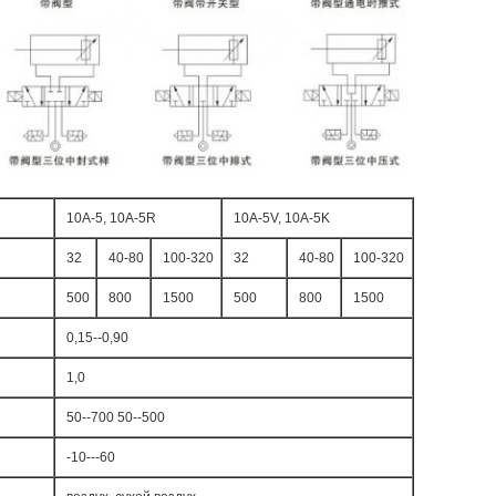
10A-5, 10A-5R
10A-5V, 10A-5K
32
40-80
100-320
32
40-80
100-320
500
800
1500
500
800
1500
0,15--0,90
1,0
50--700 50--500
-10---60