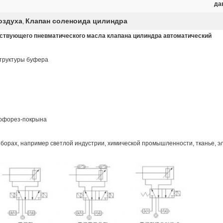
да
оздуха
Клапан соленоида цилиндра
,
йствующего пневматического масла клапана цилиндра автоматический
структуры буфера
рофорез-покрына
борах, например светлой индустрии, химической промышленности, тканье, э