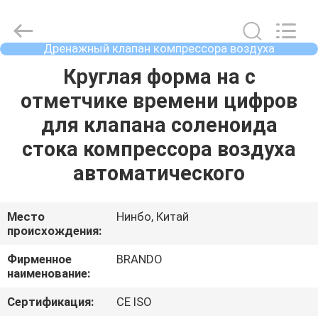
Ningbo
Brando
Hardware
Co.,
Ltd.
Дренажный клапан компрессора воздуха
All
автоматический
Rights
Reserved.
ДОМОЙ
Круглая форма на с
отметчике времени цифров
ПРОДУКТЫ
для клапана соленоида
стока компрессора воздуха
О
автоматического
НАС
Место
Нинбо, Китай
происхождения:
ЭКСКУРСИЯ
ПО
Фирменное
BRANDO
наименование:
ЗАВОДУ
Сертификация:
CE ISO