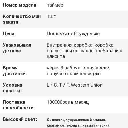
КОНТРОЛЬ
Номер модели:
таймер
КАЧЕСТВА
Количество мин
1шт
заказа:
СВЯЖИТЕСЬ
Цена:
Подлежит обсуждению
С
Упаковывая
Внутренняя коробка, коробка,
НАМИ
детали:
паллет, или согласно требованию
клиента
Время
через 3 рабочего дня после
ЗАПРОСИТЕ
доставки:
получают компенсацию
ЦИТАТУ
Условия
L / C, T / T, Western Union
оплаты:
COMPANY
Поставка
100000pcs в месяц
NEWS
способности:
Высокий свет:
,
Соленоид - управляемый клапан
КАРТА
клапан соленоида пневматический