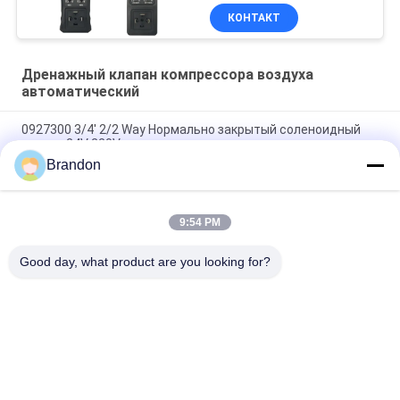
КОНТАКТ
Дренажный клапан компрессора воздуха
автоматический
0927300 3/4' 2/2 Way Нормально закрытый соленоидный
клапан 24V 220V
Brandon
0927200 1/2" воздушный компрессор латунный
соленоидный клапан 24V 110V 220V
9:54 PM
0927300 3/4" латунный путь клапана соленоида 2/2
нормально закрывало 24VDC 110VAC 220VAC
Good day, what product are you looking for?
Популярные категории
Все
Пневматический 
Пневматический 
Клапан Цилиндра
Клапан ИМПа Ульс