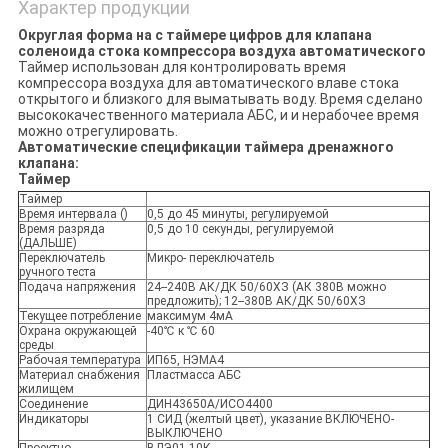
Характер продукции
Округлая форма на с таймере цифров для клапана
соленоида стока компрессора воздуха автоматического
Таймер использован для контролировать время
компрессора воздуха для автоматического влаве стока
открытого и близкого для выматывать воду. Время сделано
высококачественного материала АБС, и и нерабочее время
можно отрегулировать.
Автоматические спецификации таймера дренажного
клапана:
Таймер
Таймер
Время интервала ()
0,5 до 45 минуты, регулируемой
Время разряда
0,5 до 10 секунды, регулируемой
(ДАЛЬШЕ)
Переключатель
Микро- переключатель
ручного теста
Подача напряжения
24--240В АК/ДК 50/60ХЗ (АК 380В можно
предложить); 12--380В АК/ДК 50/60ХЗ
Текущее потребление
максимум 4мА
Охрана окружающей
-40℃ к ℃ 60
среды
Рабочая температура
ИП65, НЭМА4
Материал снабжения
Пластмасса АБС
жилищем
Соединение
ДИН43650А/ИСО4400
Индикаторы
1 СИД (желтый цвет), указание ВКЛЮЧЕНО-
ВЫКЛЮЧЕНО
Проектно-
ВДЭ01 10К