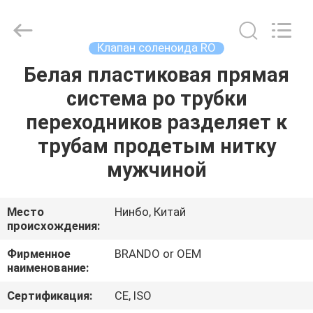
Ningbo
Brando
Hardware
Co.,
Ltd.
Клапан соленоида RO
All
Rights
Reserved.
Белая пластиковая прямая
ДОМОЙ
система ро трубки
ПРОДУКТЫ
переходников разделяет к
трубам продетым нитку
О
мужчиной
НАС
Место
Нинбо, Китай
происхождения:
ЭКСКУРСИЯ
ПО
Фирменное
BRANDO or OEM
наименование:
ЗАВОДУ
Сертификация:
CE, ISO