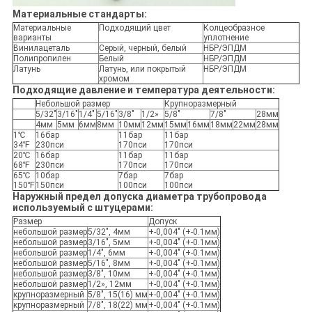
Материальные стандарты:
Материальные
Подходящий цвет
Колцеобразное
варианты
уплотнение
Винилацеталь
Серый, черный, белый
НБР/ЭПДМ
Полипропилен
Белый
НБР/ЭПДМ
Латунь
Латунь, или покрытый
НБР/ЭПДМ
хромом
Подходящие давление и температура деятельности:
Небольшой размер
Крупноразмерный
5/32"
3/16"
1/4"
5/16"
3/8"
1/2»
5/8"
7/8"
28мм
4мм
5мм
6мм
8мм
10мм
12мм
15мм
16мм
18мм
22мм
28мм
1℃
16бар
11бар
11бар
34℉
230пси
170пси
170пси
20℃
16бар
11бар
11бар
68℉
230пси
170пси
170пси
65℃
10бар
7бар
7бар
150℉
150пси
100пси
100пси
Наружный предел допуска диаметра трубопровода
используемый с штуцерами:
Размер
Допуск
небольшой размер
5/32", 4мм
+-0,004" (+-0.1мм)
небольшой размер
3/16", 5мм
+-0,004" (+-0.1мм)
небольшой размер
1/4", 6мм
+-0,004" (+-0.1мм)
небольшой размер
5/16", 8мм
+-0,004" (+-0.1мм)
небольшой размер
3/8", 10мм
+-0,004" (+-0.1мм)
небольшой размер
1/2», 12мм
+-0,004" (+-0.1мм)
крупноразмерный
5/8", 15(16) мм
+-0,004" (+-0.1мм)
крупноразмерный
7/8", 18(22) мм
+-0,004" (+-0.1мм)