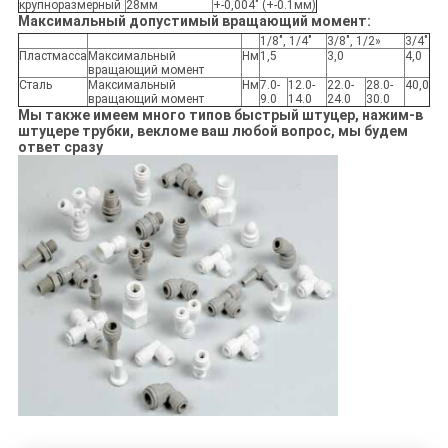
крупноразмерный
28мм
+-0,004" (+-0.1мм)
Максимальный допустимый вращающий момент:
1/8", 1/4"
3/8", 1/2»
3/4"
Пластмасса
Максимальный
Нм
1,5
3,0
4,0
вращающий момент
Сталь
Максимальный
Нм
7.0-
12.0-
22.0-
28.0-
40,0
вращающий момент
9.0
14.0
24.0
30.0
Мы также имеем много типов быстрый штуцер, нажим-в
штуцере трубки, векломе ваш любой вопрос, мы будем
ответ сразу