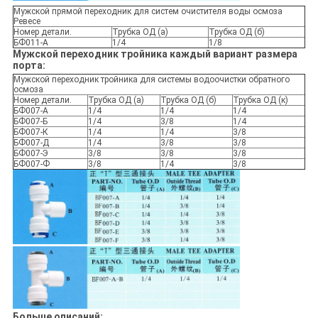
Мужской прямой переходник для систем очистителя воды осмоза
Ревесе
Номер детали.
Трубка ОД (а)
Трубка ОД (б)
БФ011-А
1/4
1/8
Мужской переходник тройника каждый вариант размера
порта:
Мужской переходник тройника для системы водоочистки обратного
осмоза
Номер детали.
Трубка ОД (а)
Трубка ОД (б)
Трубка ОД (к)
БФ007-А
1/4
1/4
1/4
БФ007-Б
1/4
3/8
1/4
БФ007-К
1/4
1/4
3/8
БФ007-Д
1/4
3/8
3/8
БФ007-Э
3/8
3/8
3/8
БФ007-Ф
3/8
1/4
3/8
Больше описаний: