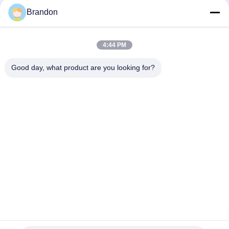
Brandon
Тип гидравлическая катушка 220VAC 110VAC 24VDC 12VDC
26W EVI 3P/16 AMISCO соленоида
4:44 PM
Осмоз 6.35mm чистой воды обратный затыкает
пластиковый клапан соленоида RO
Good day, what product are you looking for?
Популярные категории
Все
Пневматический 
Пневматический 
Клапан Цилиндра
Клапан ИМПа Ульс
Пневматические 
Катушка Клапана 
Электромагнитный 
Соленоида
Клапан
Armature Клапана 
Клапан 
Соленоида
Реактивного Сопла 
ИМПа Ульс
Клапан Соленоида 
Пневматические 
Рефрижерации
Штуцеры Шланга