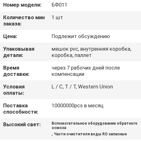
КОНТРОЛЬ
Номер модели:
БФ011
КАЧЕСТВА
Количество мин
1 шт
заказа:
СВЯЖИТЕСЬ
Цена:
Подлежит обсуждению
С
Упаковывая
мешок pvc, внутренняя коробка,
НАМИ
детали:
коробка, паллет
Время
через 7 рабочих дней после
доставки:
компенсации
ЗАПРОСИТЕ
ЦИТАТУ
Условия
L / C, T / T, Western Union
оплаты:
Поставка
10000000pcs в месяц
COMPANY
способности:
NEWS
Высокий свет:
Вспомогательное оборудование обратного
осмоза
,
Части очистителя воды RO запасные
КАРТА