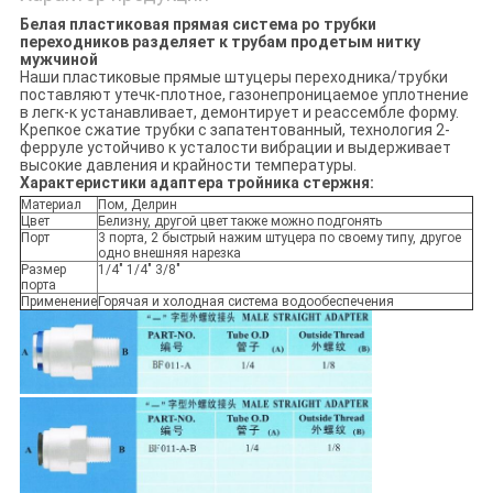
Белая пластиковая прямая система ро трубки
переходников разделяет к трубам продетым нитку
мужчиной
Наши пластиковые прямые штуцеры переходника/трубки
поставляют утечк-плотное, газонепроницаемое уплотнение
в легк-к устанавливает, демонтирует и реассембле форму.
Крепкое сжатие трубки с запатентованный, технология 2-
ферруле устойчиво к усталости вибрации и выдерживает
высокие давления и крайности температуры.
Характеристики адаптера тройника стержня:
Материал
Пом, Делрин
Цвет
Белизну, другой цвет также можно подгонять
Порт
3 порта, 2 быстрый нажим штуцера по своему типу, другое
одно внешняя нарезка
Размер
1/4" 1/4" 3/8"
порта
Применение
Горячая и холодная система водообеспечения