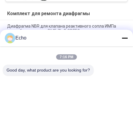
Комплект для ремонта диафрагмы
Диафрагма NBR для клапана реактивного сопла ИМПа
ульс сборника пыли DMF-ZL-B SBFEC
Echo
Диафрагма на клапан реактивного сопла 3/4" ИМПа ульс
BFEC DMF-Z-20 DMF-ZM-20
7:16 PM
Диафрагма на клапан 1" ИМПа ульс SBFEC DMF-Z-25 DMF-
ZM-25 DMF-Y-25
Good day, what product are you looking for?
Популярные категории
Все
Пневматический 
Пневматический 
Клапан Цилиндра
Клапан ИМПа Ульс
Пневматические 
Катушка Клапана 
Электромагнитный 
Соленоида
Клапан