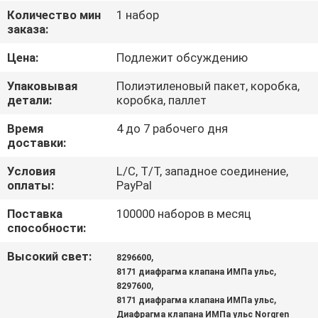
КОНТРОЛЬ
Количество мин
1 набор
заказа:
КАЧЕСТВА
Цена:
Подлежит обсуждению
СВЯЖИТЕСЬ
Упаковывая
Полиэтиленовый пакет, коробка,
С
детали:
коробка, паллет
НАМИ
Время
4 до 7 рабочего дня
доставки:
ЗАПРОСИТЕ
Условия
L/C, T/T, западное соединение,
оплаты:
PayPal
ЦИТАТУ
Поставка
100000 наборов в месяц
способности:
COMPANY
Высокий свет:
,
8296600
NEWS
,
8171 диафрагма клапана ИМПа ульс
,
8297600
,
8171 диафрагма клапана ИМПа ульс
КАРТА
Диафрагма клапана ИМПа ульс Norgren