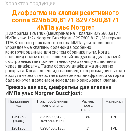
Характер продукции
Диафрагма на клапан реактивного
сопла 8296600,8171 8297600,8171
ИМПа ульс Norgren
Диафрагма 1261402 (мембрана) на 1 клапан 8296600,8171
ИМПа ульс 1/2» Norgren Buschjost, 8297600,8171; Материал
TPE; Клапаны реактивного сопла ИМПа ульс косвенные
управляемые клапаны соленоида особенно
конструированные для систем сборника пыли. Когда
соленоид подпитан, поглощенный воздух над диафрагмой
быстро вымотан причиняя высокую разницу в давления
через диафрагму. Таким образом диафрагма внезапно
раскрыта. Когда соленоид выключен, отверстия для выхода
воздуха через отверстие к камере над диафрагмой которая
балансирует давление и немедленно закрывают клапан.
Приказывая код диафрагмы для клапана
ИМПа ульс Norgren Buschjost:
Приказывая
Приспособленный
Размер
Материал
код
код клапана
порта
клапана
1261253
8296300,8171,
3/4"
TPE
(N300)
8297300,8171
1261253
8296400,8171,
1"
TPE