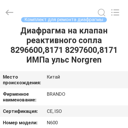
Ningbo
Brando
Hardware
Co.,
Ltd.
Комплект для ремонта диафрагмы
All
Rights
Reserved.
Диафрагма на клапан
ДОМОЙ
реактивного сопла
ПРОДУКТЫ
8296600,8171 8297600,8171
ИМПа ульс Norgren
О
НАС
Место
Китай
происхождения:
ЭКСКУРСИЯ
Фирменное
BRANDO
наименование:
ПО
Сертификация:
CE, ISO
ЗАВОДУ
Номер модели:
N600