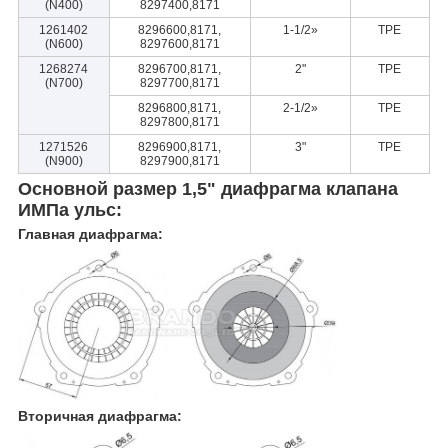
(N400)
8297400,8171
1261402
8296600,8171,
1-1/2»
TPE
(N600)
8297600,8171
1268274
8296700,8171,
2"
TPE
(N700)
8297700,8171
8296800,8171,
2-1/2»
TPE
8297800,8171
1271526
8296900,8171,
3"
TPE
(N900)
8297900,8171
Основной размер 1,5" диафрагма клапана
ИМПа ульс:
Главная диафрагма:
Вторичная диафрагма: