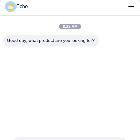
Echo
3/4" клапан реактивного сопла ИМПа ульс DMF-Z-20 BFEC
прямоугольный для сборника пыли
8:22 AM
1" клапан соленоида ИМПа ульс DMF-Z-25 BFEC
прямоугольный для удаления пыли
Good day, what product are you looking for?
Популярные категории
Все
Пневматический 
Пневматический 
Клапан Цилиндра
Клапан ИМПа Ульс
Пневматические 
Катушка Клапана 
Электромагнитный 
Соленоида
Клапан
Armature Клапана 
Клапан 
Соленоида
Реактивного Сопла 
ИМПа Ульс
Клапан Соленоида 
Пневматические 
Рефрижерации
Штуцеры Шланга