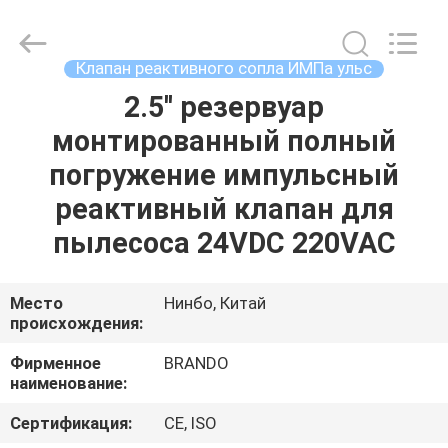
Ningbo
Brando
Hardware
Co.,
Ltd.
Клапан реактивного сопла ИМПа ульс
All
Rights
Reserved.
2.5'' резервуар
ДОМОЙ
монтированный полный
ПРОДУКТЫ
погружение импульсный
реактивный клапан для
О
пылесоса 24VDC 220VAC
НАС
Место
Нинбо, Китай
происхождения:
ЭКСКУРСИЯ
ПО
Фирменное
BRANDO
наименование:
ЗАВОДУ
Сертификация:
CE, ISO