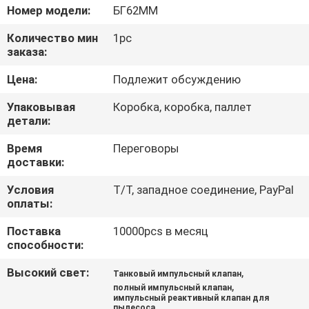
КОНТРОЛЬ
Номер модели:
БГ62ММ
КАЧЕСТВА
Количество мин
1pc
заказа:
СВЯЖИТЕСЬ
Цена:
Подлежит обсуждению
С
Упаковывая
Коробка, коробка, паллет
НАМИ
детали:
Время
Переговоры
доставки:
ЗАПРОСИТЕ
ЦИТАТУ
Условия
T/T, западное соединение, PayPal
оплаты:
Поставка
10000pcs в месяц
COMPANY
способности:
NEWS
Высокий свет:
,
Танковый импульсный клапан
,
полный импульсный клапан
КАРТА
импульсный реактивный клапан для
пылесоса