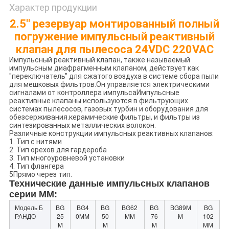
Характер продукции
2.5'' резервуар монтированный полный
погружение импульсный реактивный
клапан для пылесоса 24VDC 220VAC
Импульсный реактивный клапан, также называемый
импульсным диафрагменным клапаном, действует как
"переключатель" для сжатого воздуха в системе сбора пыли
для мешковых фильтров.Он управляется электрическими
сигналами от контроллера импульсаИмпульсные
реактивные клапаны используются в фильтрующих
системах пылесосов, газовых турбин и оборудования для
обезсерживания.керамические фильтры, и фильтры из
синтезированных металлических волокон.
Различные конструкции импульсных реактивных клапанов:
1. Тип с нитями
2. Тип орехов для гардероба
3. Тип многоуровневой установки
4. Тип флангера
5Прямо через тип.
Технические данные импульсных клапанов
серии MM:
Модель Б
BG
BG4
BG
BG62
BG
BG89M
BG
РАНДО
25
0MM
50
MM
76
M
102
M
M
M
MM