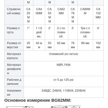
M
M
M
Справочн
CA
CA4
CA
CA62
CA
CA89M
CA
ый номер
25
0MM
50
MM
76
M
102
M
M
M
MM
M
M
M
Размер п
1"
1 1/2
2'
2 с по
3'
Три с п
4'
орта
дюй
ловин
оловин
ма.
ой.
ой.
Размер от
25
40 м
50
62 мм
76
89 мм
102
верстия
мм
м
мм
мм
мм
Материал
Алюминий (из литья)
корпуса
Материал
NBR, FKM
диафрагм
ы
Рабочее д
от 5 до 125 psi
авление
Напряжен
24ВДС, 24ВАК, 110ВАК, 220ВАК
ие
Основное измерение BG62MM: