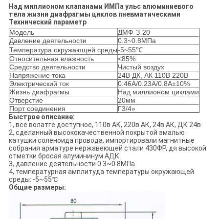
Над миллионом клапанами ИМПа ульс алюминиевого
тела жизни диафрагмы циклов пневматическими
Технический параметр
Модель
ДМФ-З-20
Давление деятельности
0.3~0.8МПа
Температура окружающей среды
-5~55℃
Относительная влажность
<85%
Средство деятельности
Чистый воздух
Напряжение тока
24В ДК, АК 110В 220В
Электрический ток
0.46А/0.23А/0.8А±10%
Жизнь диафрагмы
Над миллионом циклами
Отверстие
20мм
Порт соединения
Г3/4»
Быстрое описание:
1, все волатге доступное, 110в АК, 220в АК, 24в АК, ДК 24в
2, сделанный высококачественной покрытой эмалью
катушки соленоида провода, импортировали магнитные
собрания арматуре нержавеющей стали 430ФР, дя высокой
отметки бросая алумининум АДК
3, давление деятельности 0.3~0.8МПа
4, температурная амплитуда температуры окружающей
среды: -5~55℃
Общие размеры: