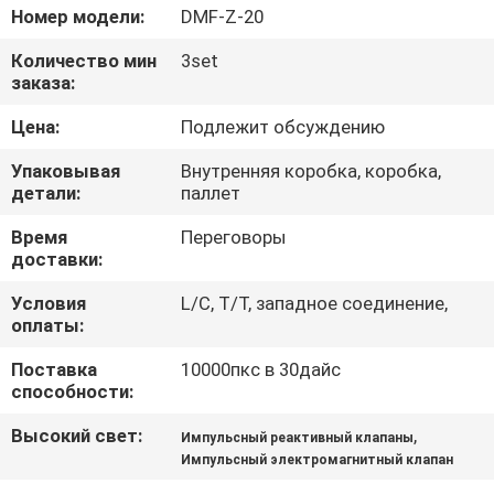
КОНТРОЛЬ
Номер модели:
DMF-Z-20
КАЧЕСТВА
Количество мин
3set
заказа:
СВЯЖИТЕСЬ
Цена:
Подлежит обсуждению
С
Упаковывая
Внутренняя коробка, коробка,
НАМИ
детали:
паллет
Время
Переговоры
доставки:
ЗАПРОСИТЕ
ЦИТАТУ
Условия
L/C, T/T, западное соединение,
оплаты:
Поставка
10000пкс в 30дайс
COMPANY
способности:
NEWS
Высокий свет:
,
Импульсный реактивный клапаны
Импульсный электромагнитный клапан
КАРТА