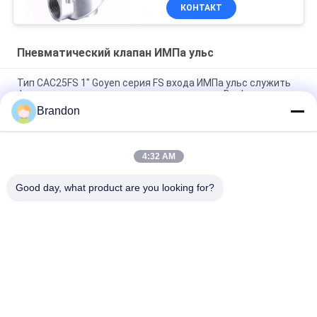
телом алюминия
КОНТАКТ
заливки формы
Пневматический клапан ИМПа ульс
Тип CAC25FS 1" Goyen серия FS входа ИМПа ульс служить
фланцем клапаном реактивного сопла для Baghouse
Brandon
Goyen серия DD гайки дрессера клапана реактивного
сопла ИМПа ульс CA45DD тип 1 1/2»
4:32 AM
Тип клапан реактивного сопла CA45T 1 1/2» Goyen ИМПа
ульс продел нитку прямоугольное для фильтра сумки
Good day, what product are you looking for?
Популярные категории
Все
Пневматический 
Пневматический 
Клапан Цилиндра
Клапан ИМПа Ульс
Пневматические 
Катушка Клапана 
Электромагнитный 
Соленоида