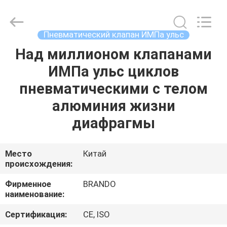
Ningbo
Brando
Hardware
Co.,
Ltd.
Пневматический клапан ИМПа ульс
All
Rights
Reserved.
Над миллионом клапанами
ДОМОЙ
ИМПа ульс циклов
ПРОДУКТЫ
пневматическими с телом
алюминия жизни
О
диафрагмы
НАС
Место
Китай
происхождения:
ЭКСКУРСИЯ
ПО
Фирменное
BRANDO
наименование:
ЗАВОДУ
Сертификация:
CE, ISO