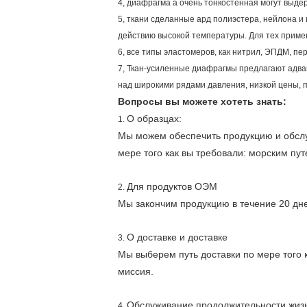
4, диафрагма а очень тонкостенная могут выде
5, ткани сделанные ард полиэстера, нейлона 
действию высокой температуры. Для тех приме
6, все типы эластомеров, как нитрил, ЭПДМ, п
7, Ткан-усиленные диафрагмы предлагают адван
над широкими рядами давления, низкой цены, 
Вопросы вы можете хотеть знать:
О образцах:
1.
Мы можем обеспечить продукцию и обслуж
мере того как вы требовали: морским пу
Для продуктов ОЭМ
2.
Мы закончим продукцию в течение 20 дне
О доставке и доставке
3.
Мы выберем путь доставки по мере того 
миссия.
Обслуживание продолжительности жиз
4.