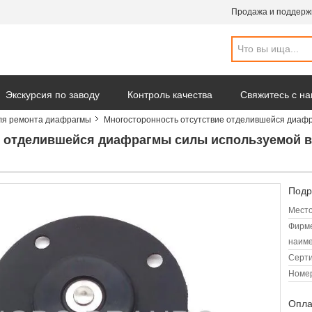
Продажа и поддерж
Экскурсия по заводу
Контроль качества
Свяжитесь с н
ля ремонта диафрагмы
Многосторонность отсутствие отделившейся диафр
омпании
 отделившейся диафрагмы силы используемой в 
Подр
Место
Фирм
наиме
Серт
Номер
Опла