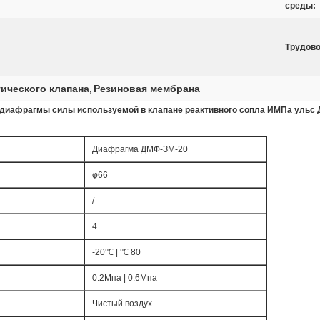
среды:
Трудово
ического клапана
Резиновая мембрана
,
 диафрагмы силы используемой в клапане реактивного сопла ИМПа ульс
Диафрагма ДМФ-ЗМ-20
φ66
/
4
-20℃ | ℃ 80
0.2Мпа | 0.6Мпа
Чистый воздух