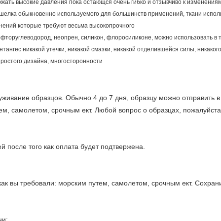
ржать высокие давления пока остающся очень гибко и отзывчиво к изменения
и шелка обыкновенно используемого для большинств применений, ткани испо
нений которые требуют весьма высокопрочного
ерфторуглеводород, неопрен, силикон, флоросиликоне, можно использовать в
тангес никакой утечки, никакой смазки, никакой отделившейся силы, никаког
простого дизайна, многосторонности
ивание образцов. Обычно 4 до 7 дня, образцу можно отправить в
тем, самолетом, срочным ект. Любой вопрос о образцах, пожалуйста
й после того как оплата будет подтвержена.
как вы требовали: морским путем, самолетом, срочным ект. Сохран
ни: