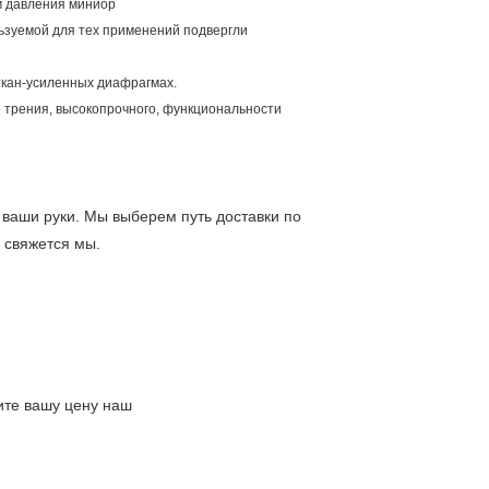
м давления миниор
льзуемой для тех применений подвергли
 ткан-усиленных диафрагмах.
о трения, высокопрочного, функциональности
 ваши руки. Мы выберем путь доставки по
 свяжется мы.
ите вашу цену наш