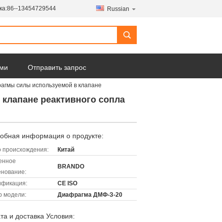
ка:
86--13454729544
Russian
ами
Отправить запрос
агмы силы используемой в клапане
клапане реактивного сопла
обная информация о продукте:
 происхождения:
Китай
енное
BRANDO
нование:
ификация:
CE ISO
 модели:
Диафрагма ДМФ-З-20
та и доставка Условия: