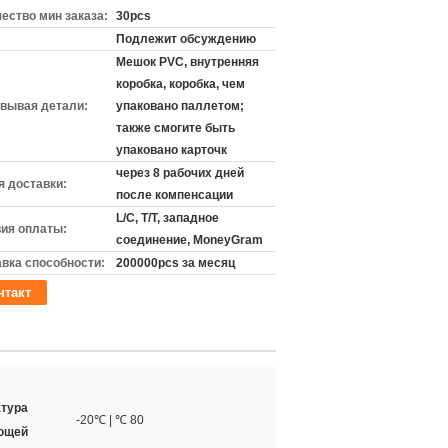
ество мин заказа:
30pcs
Подлежит обсуждению
Мешок PVC, внутренняя
коробка, коробка, чем
вывая детали:
упаковано паллетом;
также смогите быть
упаковано карточк
через 8 рабочих дней
 доставки:
после компенсации
L/C, T/T, западное
ия оплаты:
соединение, MoneyGram
вка способности:
200000pcs за месяц
нтакт
тура
-20℃ | ℃ 80
ющей