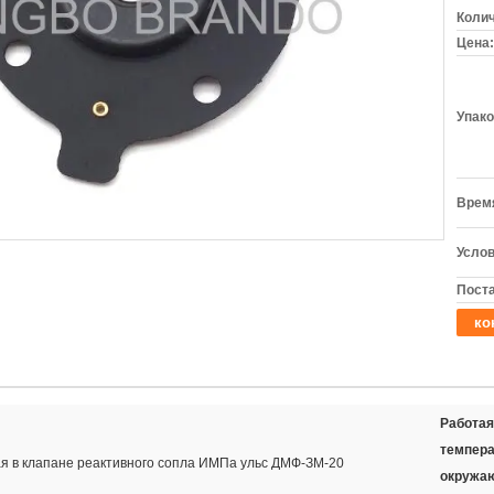
Колич
Цена:
Упако
Время
Услов
Поста
ко
Работая
темпера
я в клапане реактивного сопла ИМПа ульс ДМФ-ЗМ-20
окружа