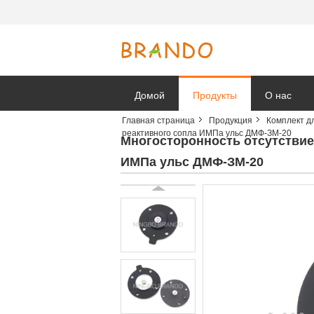
Домой
Продукты
О нас
Главная страница
Продукция
Комплект д
реактивного сопла ИМПа ульс ДМФ-ЗМ-20
Новости к
Многосторонность отсутствие
ИМПа ульс ДМФ-ЗМ-20