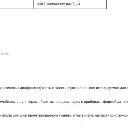
над 1 миллионом раз 2 ды
вления
 в резиновых диафрагмах) часть точности функциональная используемая для
омобилях, регуляторах, объектах газа домочадца и приборах с формой датчи
используют слой проектированного тканевого материала как части конструк