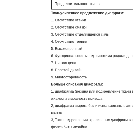
Продолжительность жизни
Ткан-усиленное предложение диафрагм:
1. Отсутствие утечки
2. Отсутствие смазки
3. Отсутствие отделившейся силы
4. Отсутствие трения
5. Высокопрочный
6. Функциональность над широкими рядами да
7. Низкая цена
8. Простой дизайн
9. Многосторонность
Больше описания диафрагм:
1, диафрагма (резина или подкрепление ткани
жидкости в мощность привода
2, диафрагма широко были использованы в авт
свиткс
3, Ткан-подкрепления в резиновых диафрагмах 
фелксибиты дизайна