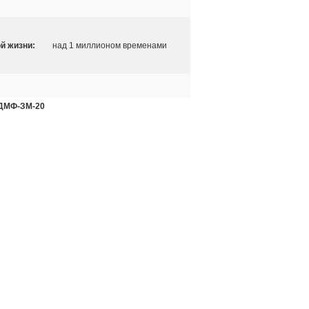
й жизни:
над 1 миллионом временами
 ДМФ-ЗМ-20