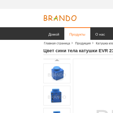
Домой
Продукты
О нас
Главная страница
Продукция
Катушка кл
Новости к
Цвет сини тела катушки EVR 