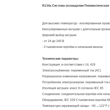
R134a Система охлаждения Пневматическая 
Для высоких температур - изолированная прово
Капсулированные катушки с длительным сроко
Широкий выбор катушек
- от 24 до 240 В
- Стыковочная коробка и начальник канала.
Технические параметры:
Конструкция: в соответствии с UL 429
Электроснабжение: переменный ток (AC)
Разрешенное изменение напряжения: переменн
Потребление электроэнергии: переменный ток (A
Изоляция катушек: класс H согласно IEC 85
Соединение: соединительная коробка или нача
Оборудование, IEC 529 Стыковочная коробка NE
Температура окружающей среды: −40 →122°F (