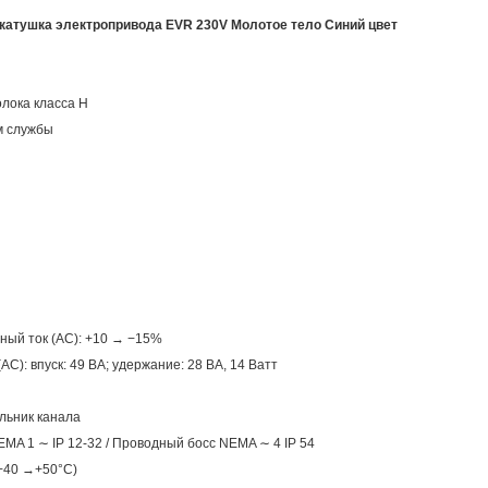
катушка электропривода EVR 230V Молотое тело Синий цвет
лока класса H
м службы
ый ток (AC): +10 → −15%
C): впуск: 49 ВА; удержание: 28 ВА, 14 Ватт
льник канала
MA 1 ∼ IP 12-32 / Проводный босс NEMA ∼ 4 IP 54
−40 →+50°C)