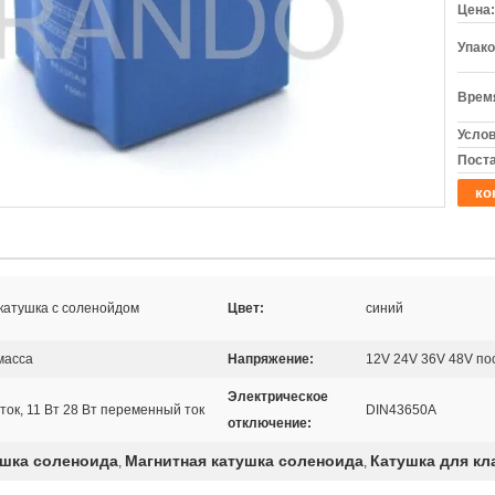
Цена:
Упако
Время
Услов
Поста
ко
атушка с соленойдом
Цвет:
синий
масса
Напряжение:
12V 24V 36V 48V по
Электрическое
ток, 11 Вт 28 Вт переменный ток
DIN43650A
отключение:
ушка соленоида
Магнитная катушка соленоида
Катушка для кл
,
,