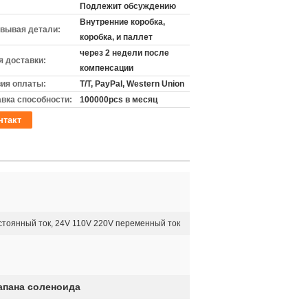
Подлежит обсуждению
Внутренние коробка,
вывая детали:
коробка, и паллет
через 2 недели после
 доставки:
компенсации
ия оплаты:
T/T, PayPal, Western Union
вка способности:
100000pcs в месяц
нтакт
стоянный ток, 24V 110V 220V переменный ток
апана соленоида