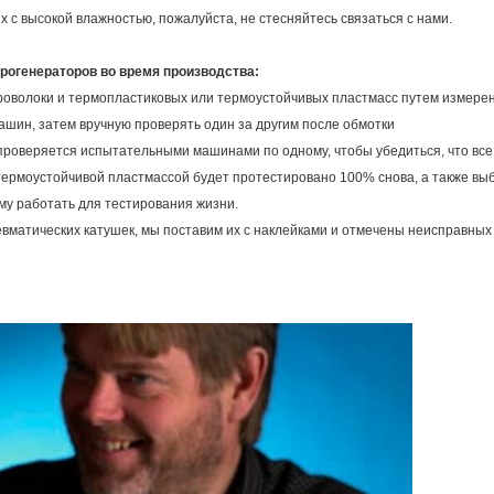
с высокой влажностью, пожалуйста, не стесняйтесь связаться с нами.
рогенераторов во время производства:
роволоки и термопластиковых или термоустойчивых пластмасс путем измере
ашин, затем вручную проверять один за другим после обмотки
 проверяется испытательными машинами по одному, чтобы убедиться, что вс
термоустойчивой пластмассой будет протестировано 100% снова, а также вы
му работать для тестирования жизни.
вматических катушек, мы поставим их с наклейками и отмечены неисправных 