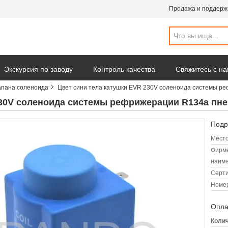
Продажа и поддерж
Экскурсия по заводу
Контроль качества
Свяжитесь с н
апана соленоида
Цвет сини тела катушки EVR 230V соленоида системы р
омпании
230V соленоида системы рефрижерации R134a пн
Подр
Место
Фирм
наиме
Серт
Номер
Опла
Колич