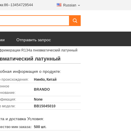
ка:
86--13454729544
Russian
ами
Отправить запрос
ефрижерации R134a пневматический латунный
евматический латунный
обная информация о продукте:
 происхождения:
Нинбо, Китай
енное
BRANDO
нование:
ификация:
None
 модели:
BB15045010
та и доставка Условия:
ество мин заказа:
500 шт.