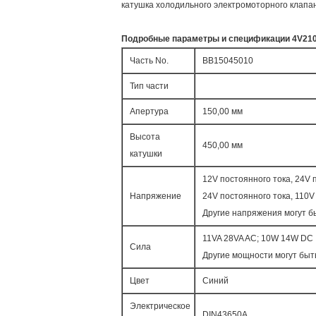
катушка холодильного электромоторного клапа
Подробные параметры и спецификации 4V210 с
Часть No.
BB15045010
Тип части
Апертура
150,00 мм
Высота
450,00 мм
катушки
12V постоянного тока, 24V 
Напряжение
24V постоянного тока, 110V
Другие напряжения могут б
11VA 28VA AC; 10W 14W DC
Сила
Другие мощности могут быт
Цвет
Синий
Электрическое
DIN43650A