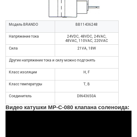
Модель BRANDO
BB11436248
Напряжение тока
24VDC, 48VDC, 24VAC,
48VAC, 110VAC, 220VAC
Сила
21VA, 18W
Другие напряжение тока и силу можно подгонять
Класс изоляции
H, F
Класс температуры
T, B
Соединитель
DIN43650A
Видео катушки MP-C-080 клапана соленоида: