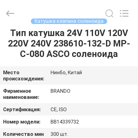
Ningbo
Brando
Hardware
Co.,
Ltd.
Катушка клапана соленоида
All
Rights
Reserved.
Тип катушка 24V 110V 120V
ДОМОЙ
220V 240V 238610-132-D MP-
ПРОДУКТЫ
C-080 ASCO соленоида
О
Место
Нинбо, Китай
происхождения:
НАС
Фирменное
BRANDO
наименование:
ЭКСКУРСИЯ
Сертификация:
CE, ISO
ПО
ЗАВОДУ
Номер модели:
BB14339732
Количество мин
300 шт.