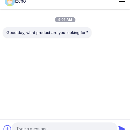
Echo
6013 6014 DC 110V 230V 50Hz 8W 11W 15W катушки 24V
клапана соленоида c
9:06 AM
Катушка EVI 7/9 12V 24V 110V 220V 4.8W 6.5W 5.5VA 6VA
клапана соленоида
Good day, what product are you looking for?
Популярные категории
Все
Пневматический 
Пневматический 
Клапан Цилиндра
Клапан ИМПа Ульс
Пневматические 
Катушка Клапана 
Электромагнитный 
Соленоида
Клапан
Armature Клапана 
Клапан 
Соленоида
Реактивного Сопла 
ИМПа Ульс
Клапан Соленоида 
Пневматические 
Рефрижерации
Штуцеры Шланга