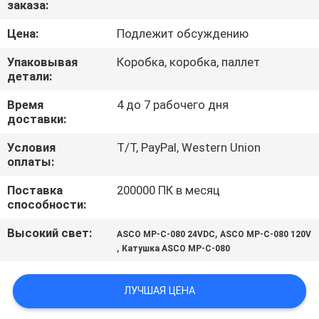
заказа:
КОНТРОЛЬ
КАЧЕСТВА
Цена:
Подлежит обсуждению
Упаковывая
Коробка, коробка, паллет
СВЯЖИТЕСЬ
детали:
С
Время
4 до 7 рабочего дня
доставки:
НАМИ
Условия
T/T, PayPal, Western Union
оплаты:
ЗАПРОСИТЕ
Поставка
200000 ПК в месяц
ЦИТАТУ
способности:
Высокий свет:
,
ASCO MP-C-080 24VDC
ASCO MP-C-080 120V
COMPANY
,
Катушка ASCO MP-C-080
NEWS
ЛУЧШАЯ ЦЕНА
КАРТА