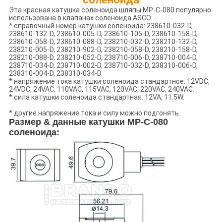
Эта красная катушка соленоида шляпы MP-C-080 популярно
использована в клапанах соленоида ASCO.
* справочный номер катушки соленоида: 238610-032-D,
238610-132-D, 238610-005-D, 238610-105-D, 238610-158-D,
238610-058-D, 238610-088-D, 238210-032-D, 238210-132-D,
238210-005-D, 238210-902-D, 238210-058-D, 238210-158-D,
238210-088-D, 238210-052-D, 238710-006-D, 238710-004-D,
238710-034-D, 238710-002-D, 238710-032-D, 238310-006-D,
238310-004-D, 238310-034-D.
* напряжение тока катушки соленоида стандартное: 12VDC,
24VDC, 24VAC, 110VAC, 115VAC, 120VAC, 220VAC, 240VAC.
* сила катушки соленоида стандартная: 12VA, 11.5W.
* другие напряжение тока и силу можно подгонять.
Размер & данные катушки
MP-C-080
соленоида: