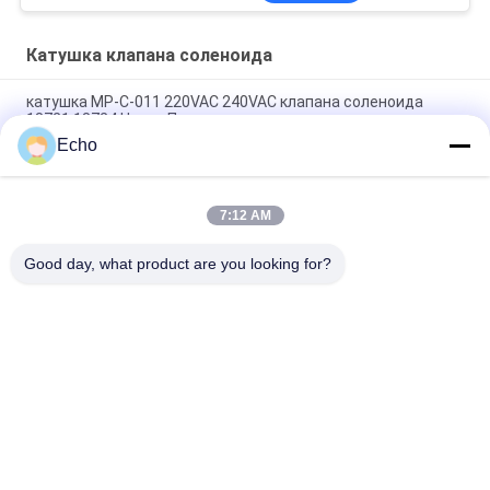
Катушка клапана соленоида
катушка MP-C-011 220VAC 240VAC клапана соленоида
18721 18724 Henny Пенни
Echo
6013 6014 DC 110V 230V 50Hz 8W 11W 15W катушки 24V
клапана соленоида c
7:12 AM
Катушка EVI 7/9 12V 24V 110V 220V 4.8W 6.5W 5.5VA 6VA
клапана соленоида
Good day, what product are you looking for?
Популярные категории
Все
Пневматический 
Пневматический 
Клапан Цилиндра
Клапан ИМПа Ульс
Пневматические 
Катушка Клапана 
Электромагнитный 
Соленоида
Клапан