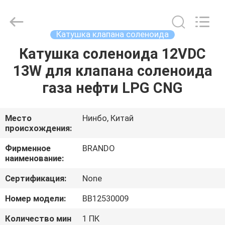
Ningbo
Brando
Hardware
Co.,
Ltd.
Катушка клапана соленоида
All
Rights
Reserved.
Катушка соленоида 12VDC
ДОМОЙ
13W для клапана соленоида
ПРОДУКТЫ
газа нефти LPG CNG
О
Место
Нинбо, Китай
происхождения:
НАС
Фирменное
BRANDO
наименование:
ЭКСКУРСИЯ
Сертификация:
None
ПО
ЗАВОДУ
Номер модели:
BB12530009
Количество мин
1 ПК