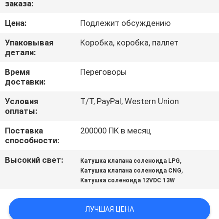
заказа:
КОНТРОЛЬ
КАЧЕСТВА
Цена:
Подлежит обсуждению
Упаковывая
Коробка, коробка, паллет
СВЯЖИТЕСЬ
детали:
С
Время
Переговоры
доставки:
НАМИ
Условия
T/T, PayPal, Western Union
оплаты:
ЗАПРОСИТЕ
Поставка
200000 ПК в месяц
ЦИТАТУ
способности:
Высокий свет:
,
Катушка клапана соленоида LPG
COMPANY
,
Катушка клапана соленоида CNG
NEWS
Катушка соленоида 12VDC 13W
ЛУЧШАЯ ЦЕНА
КАРТА