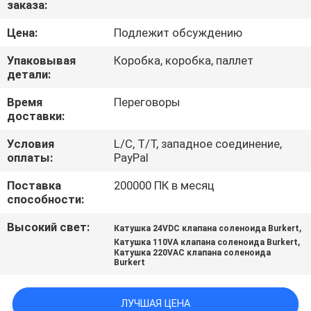
заказа:
КОНТРОЛЬ
КАЧЕСТВА
Цена:
Подлежит обсуждению
Упаковывая
Коробка, коробка, паллет
СВЯЖИТЕСЬ
детали:
С
Время
Переговоры
доставки:
НАМИ
Условия
L/C, T/T, западное соединение,
оплаты:
PayPal
ЗАПРОСИТЕ
Поставка
200000 ПК в месяц
ЦИТАТУ
способности:
Высокий свет:
,
Катушка 24VDC клапана соленоида Burkert
COMPANY
,
Катушка 110VA клапана соленоида Burkert
Катушка 220VAC клапана соленоида
NEWS
Burkert
КАРТА
ЛУЧШАЯ ЦЕНА