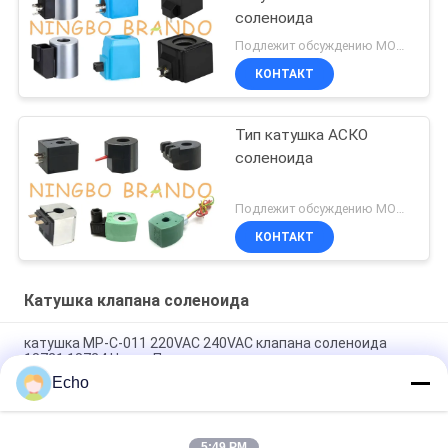
соленоида
Подлежит обсуждению MOQ:1 набор
КОНТАКТ
Тип катушка АСКО
соленоида
Подлежит обсуждению MOQ:1000
КОНТАКТ
Катушка клапана соленоида
катушка MP-C-011 220VAC 240VAC клапана соленоида
18721 18724 Henny Пенни
Echo
6013 6014 DC 110V 230V 50Hz 8W 11W 15W катушки 24V
клапана соленоида c
5:49 PM