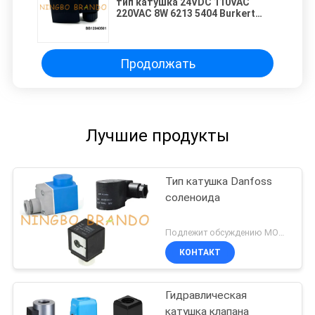
тип катушка 24VDC 110VAC
220VAC 8W 6213 5404 Burkert
клапана соленоида
Продолжать
Лучшие продукты
Тип катушка Danfoss
соленоида
Подлежит обсуждению MOQ:1 набор
КОНТАКТ
Гидравлическая
катушка клапана