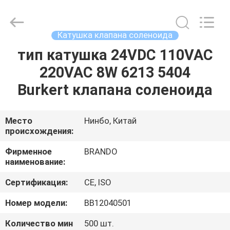
Ningbo
Brando
Hardware
Co.,
Ltd.
Катушка клапана соленоида
All
Rights
Reserved.
тип катушка 24VDC 110VAC
ДОМОЙ
220VAC 8W 6213 5404
ПРОДУКТЫ
Burkert клапана соленоида
О
Место
Нинбо, Китай
происхождения:
НАС
Фирменное
BRANDO
наименование:
ЭКСКУРСИЯ
Сертификация:
CE, ISO
ПО
ЗАВОДУ
Номер модели:
BB12040501
Количество мин
500 шт.