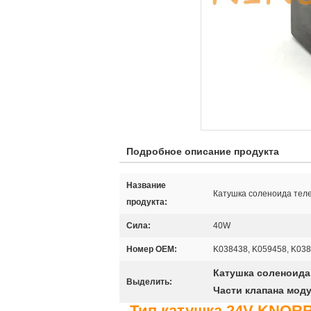
Подробное описание продукта
Название
Катушка соленоида тел
продукта:
Сила:
40W
Номер OEM:
K038438, K059458, K038
Катушка соленоид
Выделить:
Части клапана мод
Тип катушка 24V KNOR