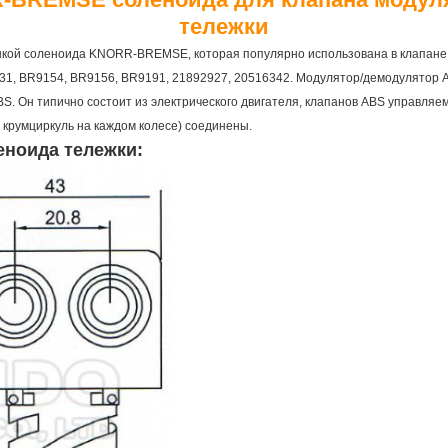
тележки
ушкой соленоида KNORR-BREMSE, которая популярно использована в клапан
31, BR9154, BR9156, BR9191, 21892927, 20516342. Модулятор/демодулятор A
S. Он типично состоит из электрического двигателя, клапанов ABS управляе
ь крумциркуль на каждом колесе) соединены.
еноида
тележки: