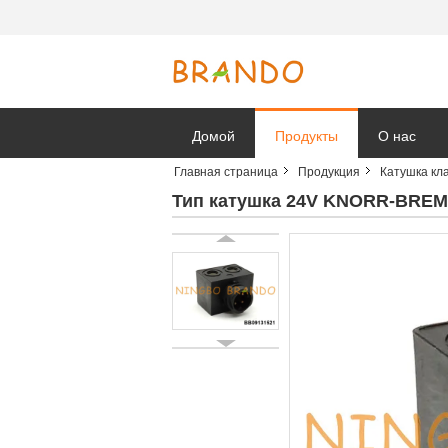
Домой
Продукты
О нас
Главная страница
Продукция
Катушка кл
Новости к
Тип катушка 24V KNORR-BREM