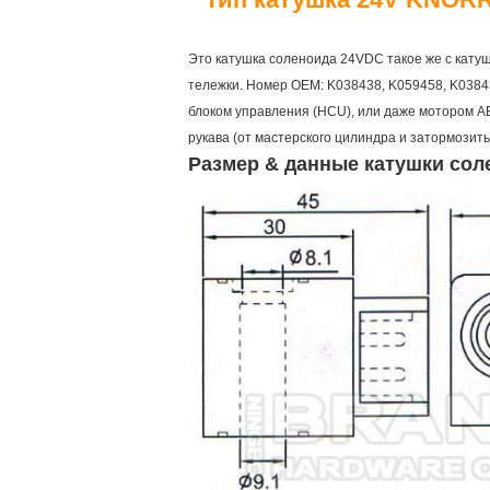
Это катушка соленоида 24VDC такое же с кат
тележки. Номер OEM: K038438, K059458, K0384
блоком управления (HCU), или даже мотором AB
рукава (от мастерского цилиндра и затормозит
Размер & данные катушки сол