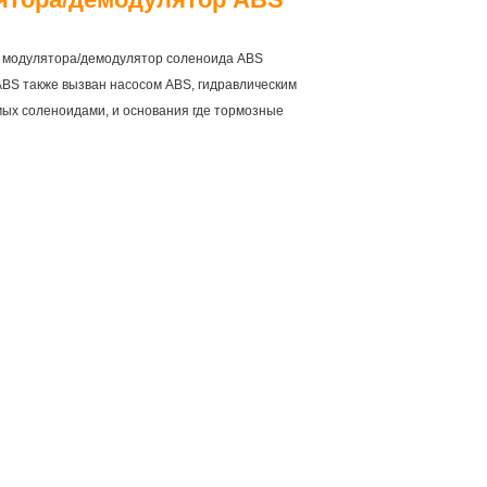
е модулятора/демодулятор соленоида ABS
BS также вызван насосом ABS, гидравлическим
мых соленоидами, и основания где тормозные