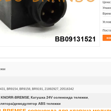
Цена:
Упако
Время
Услов
Поста
ко
ежки
431, BR9154, BR9156, BR9191, 21892927, 20516342
а KNORR-BREMSE
Катушка 24V соленоида тележки
,
,
улятора/демодулятор ABS тележки
R-BREMSE соленоида для клапана модул