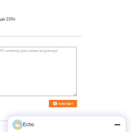
ида 220v
Echo