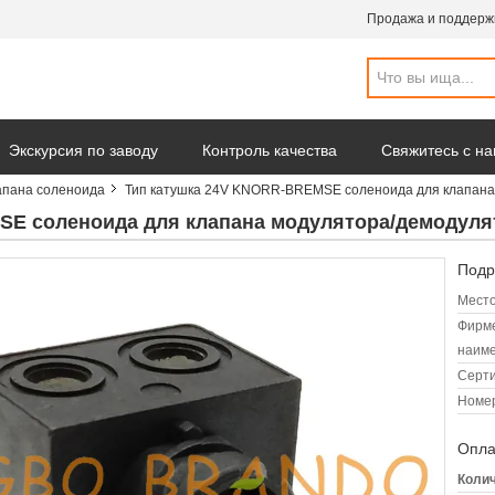
Продажа и поддерж
Экскурсия по заводу
Контроль качества
Свяжитесь с н
апана соленоида
Тип катушка 24V KNORR-BREMSE соленоида для клапана
омпании
SE соленоида для клапана модулятора/демодуля
Подр
Место
Фирм
наиме
Серт
Номер
Опла
Колич