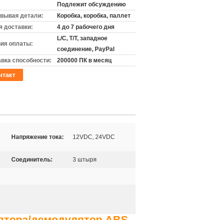
Подлежит обсуждению
вывая детали:
Коробка, коробка, паллет
 доставки:
4 до 7 рабочего дня
L/C, T/T, западное
ия оплаты:
соединение, PayPal
вка способности:
200000 ПК в месяц
нтакт
Напряжение тока:
12VDC, 24VDC
Соединитель:
3 штыря
ятора/демодулятор ABS