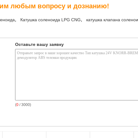
шим любым вопросу и дознанию!
,
,
леноида
Катушка соленоида LPG CNG
катушка клапана солено
Оставьте вашу заявку
(
0
/ 3000)