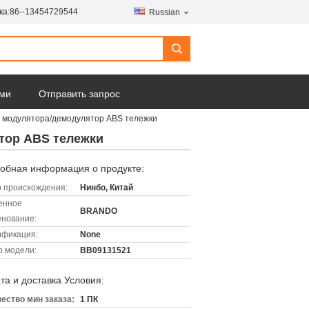
ка:
86--13454729544
Russian
ами
Отправить запрос
 модулятора/демодулятор ABS тележки
тор ABS тележки
обная информация о продукте:
 происхождения:
Нинбо, Китай
енное
BRANDO
нование:
ификация:
None
 модели:
BB09131521
та и доставка Условия:
ество мин заказа:
1 ПК