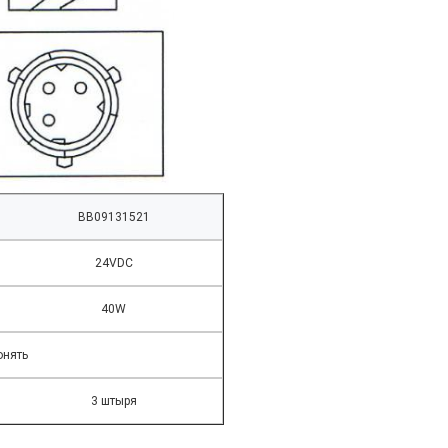
BB09131521
24VDC
40W
онять
3 штыря