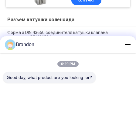
КОНТАКТ
Разъем катушки соленоида
Форма a DIN 43650 соединителя катушки клапана
соленоида DIN43650A прозрачная
Brandon
Соединитель катушки клапана соленоида DIN43650A с
типом a DIN 43650 СИД
6:29 PM
DIN 43650 a черноты соединителя штепсельной вилки
катушки клапана соленоида DIN 43650A
Good day, what product are you looking for?
Популярные категории
Все
Пневматический 
Пневматический 
Клапан Цилиндра
Клапан ИМПа Ульс
Пневматические 
Катушка Клапана 
Электромагнитный 
Соленоида