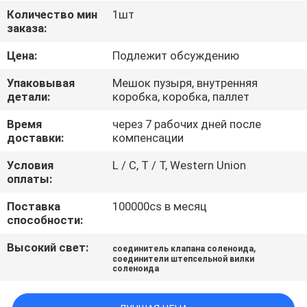
КОНТРОЛЬ
Количество мин
1шт
заказа:
КАЧЕСТВА
Цена:
Подлежит обсуждению
СВЯЖИТЕСЬ
Упаковывая
Мешок пузыря, внутренняя
С
детали:
коробка, коробка, паллет
НАМИ
Время
через 7 рабочих дней после
доставки:
компенсации
ЗАПРОСИТЕ
Условия
L / C, T / T, Western Union
оплаты:
ЦИТАТУ
Поставка
100000cs в месяц
способности:
COMPANY
Высокий свет:
,
соединитель клапана соленоида
NEWS
соединители штепсельной вилки
соленоида
КАРТА