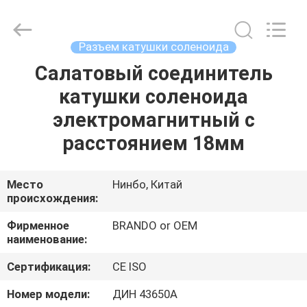
Ningbo
Brando
Hardware
Co.,
Ltd.
Разъем катушки соленоида
All
Rights
Reserved.
Салатовый соединитель
ДОМОЙ
катушки соленоида
ПРОДУКТЫ
электромагнитный с
расстоянием 18мм
О
НАС
Место
Нинбо, Китай
происхождения:
ЭКСКУРСИЯ
Фирменное
BRANDO or OEM
наименование:
ПО
Сертификация:
CE ISO
ЗАВОДУ
Номер модели:
ДИН 43650А