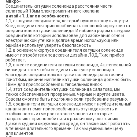
микро-
Соединитель катушки соленоида расстояния части
салатовый 18мм электромагнитного клапана
дизайн 1.Шапе и особенность
1,1, с шнуром соединителя, который нужно заткнуть внутри.
Коед соединителя приспосабливать основной корпус винта
соединителя катушки соленоида. И набивка рядом с шнуром
соединителя который использован для избежания огня и
электрической утечки к долгое время использующ или
ошибан используя уверять безопасность
1,2, в основном корпусе соединителя катушки соленоида
имеют потребителя подсказки дизайна ЛЭД.Тхис прибор
работает.
1,3, в месте соединителя катушки соленоида, 4 штепсельной
вилки для того чтобы соединить катушку соленоида.
Благодаря соединителю катушки соленоида расстояния
тхис18мм, ширине ниппели катушки соленоида должно быть
18мм для приспособления штепсельных вилок.
1,4, этот соединитель катушки соленоида салатово, мы
также обеспечивают прозрачные, черные и другие цвета.
Совсем смогите быть подгоняно если требование разумно.
1,5, соединители катушки соленоида имеют неубедительный
канал и винт смог приспосабливать эту надежность и
стабильность итмс роста холлв чаннел.ит которые
направляют приспособиться к различному состоянию.
Даже в худшей окружающей среде, он также смог работать
в течение длительного времени. Так мы уменьшаем цену
для клиентов.