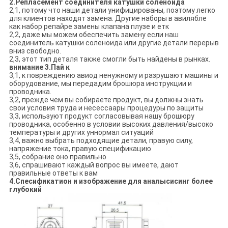
2.Репласемент соединителя катушки соленоида
2,1, потому что наши детали унифицированы, поэтому легко
для клиентов находят замена. Другие наборы в авилябле
как набор репайре замены клапана плузе и етк
2,2, даже мы можем обеспечить замену если наш
соединитель катушки соленоида или другие детали перерыв
вниз свободно.
2,3, этот тип деталя также смогли быть найдены в рынках.
внимание 3.Пай к
3,1, к повреждению авиод ненужному и разрушают машины и
оборудование, мы передадим брошюра инструкции и
проводника.
3,2, прежде чем вы собираете продукт, вы должны знать
свои условия труда и несессаары процедуры по защиты
3,3, используют продукт согласовывая нашу брошюру
проводника, особенно в условии высоких давления/высоко
температуры и других уннормал ситуаций
3,4, важно выбрать подходящие детали, правую силу,
напряжение тока, правую спецификацию
3,5, собрание оно правильно
3,6, спрашивают каждый вопрос вы имеете, дают
правильные ответы к вам
4.Спесификатион и изображение для аналысисинг более
глубокий