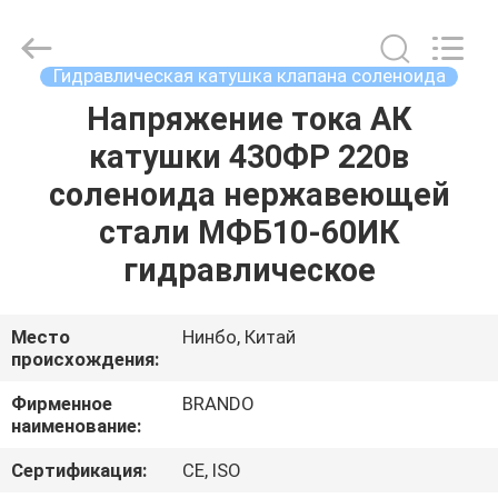
Ningbo
Brando
Hardware
Co.,
Ltd.
Гидравлическая катушка клапана соленоида
All
Rights
Reserved.
Напряжение тока АК
ДОМОЙ
катушки 430ФР 220в
ПРОДУКТЫ
соленоида нержавеющей
стали МФБ10-60ИК
О
гидравлическое
НАС
Место
Нинбо, Китай
происхождения:
ЭКСКУРСИЯ
ПО
Фирменное
BRANDO
наименование:
ЗАВОДУ
Сертификация:
CE, ISO