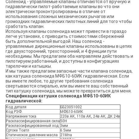
Соленоид - управляемые клапаны отличаются от вручную и
гидравлически пилот-работаемые клапаны во что они
электрически проконтролированы в отличие от
использования сложных механических рычагов или
громоздких гидравлических пилотных линий для того чтобы
сработать клапан.
Используя клапаны соленоида может привести в гораздо
легче установке, с приводить стоимостями сбережений
быть дополнительной выгодой. Наш соленоид -
управляемые дирекционные клапаны использованы в цепях
где двухсторонний, трехсторонний, и 4 функции пути
необходимы. Мы предлагаем оба направляем действовать и
пилотируем работанный, и доступны в конфигурациях
тарелочки и катышкы.
И мы также предлагаем запасные части клапана соленоида,
как катушка соленоида МФБ10-60ИК гидравлическая. Если
вы имеете любое, то другие требования соленоида
свертываются спиралью, или вы имеете ваш собственный
тип катушку соленоида, мы можете превратиться для меня.
Спецификации катушки соленоида МФБ10-60ИК
гидравлической:
Код деталя
ББ23051002
Код РЭФ.
МФБ10-60ИК
Напряжение тока
220в АК, 110в АК, 24в АК, ДК 24в
Расклассифицированная сила
50Н
Расклассифицированный ход
3мм
Сртоке Тоатл
6.5мм
Статическое давление масла
21Мпа