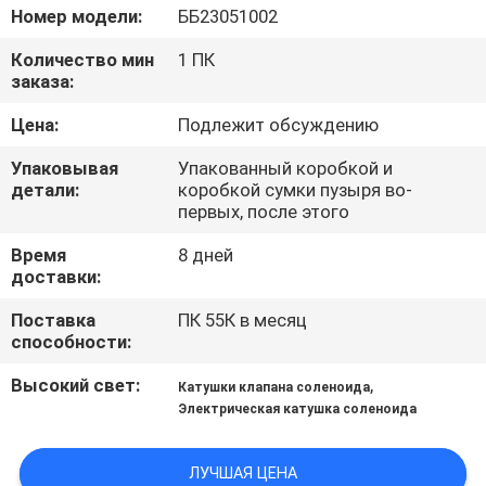
КОНТРОЛЬ
Номер модели:
ББ23051002
КАЧЕСТВА
Количество мин
1 ПК
заказа:
СВЯЖИТЕСЬ
Цена:
Подлежит обсуждению
С
Упаковывая
Упакованный коробкой и
НАМИ
детали:
коробкой сумки пузыря во-
первых, после этого
Время
8 дней
ЗАПРОСИТЕ
доставки:
ЦИТАТУ
Поставка
ПК 55К в месяц
способности:
COMPANY
Высокий свет:
,
Катушки клапана соленоида
NEWS
Электрическая катушка соленоида
КАРТА
ЛУЧШАЯ ЦЕНА