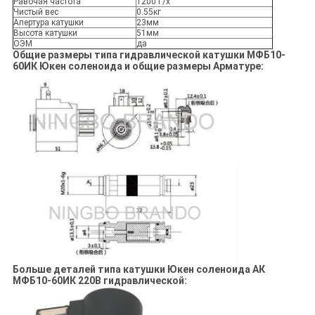
Равочая частота
1200Т/х
Чистый вес
0.55кг
Апертура катушки
23мм
Высота катушки
51мм
ОЭМ
да
Общие размеры типа гидравлической катушки МФБ10-
60ИК Юкен соленоида и общие размеры Арматуре:
Больше деталей типа катушки Юкен соленоида АК
МФБ10-60ИК 220В гидравлической: