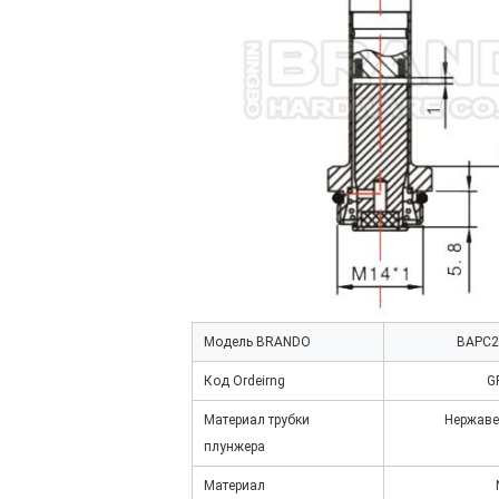
Модель BRANDO
BAPC2
Код Ordeirng
G
Материал трубки
Нержаве
плунжера
Материал