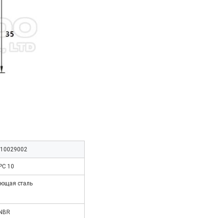
10029002
PC 10
ющая сталь
NBR