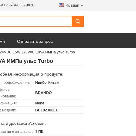
ка:
86-574-83879820
Russian
ами
Отправить запрос
а 24VDC 15W 220VAC 19VA ИМПа ульс Turbo
VA ИМПа ульс Turbo
обная информация о продукте:
 происхождения:
Нинбо, Китай
енное
BRANDO
нование:
ификация:
None
 модели:
BB10230001
та и доставка Условия:
ество мин заказа:
1 ПК