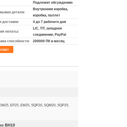
Подлежит обсуждению
Внутренняя коробка,
вывая детали:
коробка, паллет
 доставки:
4 до 7 рабочего дня
L/C, T/T, западное
ия оплаты:
соединение, PayPal
вка способности:
200000 ПК в месяц
нтакт
 DM25, EP25, EM25, SQP20, SQM20, SQP25,
bo BH10