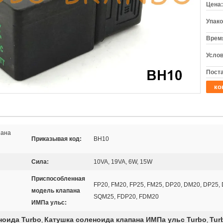
Цена:
Упако
Время
Услов
Поста
ко
пана
Приказывая код:
BH10
Сила:
10VA, 19VA, 6W, 15W
Приспособленная
FP20, FM20, FP25, FM25, DP20, DM20, DP25,
модель клапана
SQM25, FDP20, FDM20
ИМПа ульс:
ноида Turbo
Катушка соленоида клапана ИМПа ульс Turbo
Tur
,
,