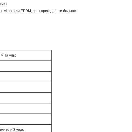
рых:
, viton, или EPDM, срок пригодности больше
ИМПа ульс
ми или 3 yeas