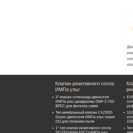
п
Ди
кла
соп
сбо
ZL
Наз
Клапан реактивного сопла
Кл
Ди
ИМПа ульс
ре
ИМ
Пр
3" клапан соленоида двигателя
EVR
мо
ИМПа ульс диафрагмы DMF-Z-76S
сол
BFEC для фильтра сумки
ре
ИМ
Тип мембранный клапан CA25DD
102
Ма
Goyen двигателя ИМПа ульс серии
сол
ди
DD для сборника пыли
22
VI
1" тип клапан реактивного сопла
Тип
1 н
SCG353A044 ASCO ИМПа ульс
ами