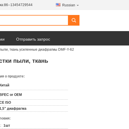
ка:
86--13454729544
Russian
ами
Отправить запрос
 пыли, ткань усиленные диафрагмы DMF-Y-62
стки пыли, ткань
я о продукте:
Китай
BFEC or OEM
CE ISO
1,5" диафрагма
ловия:
:
1шт