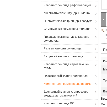
Клапан соленоида рефрижерации
пневматические штуцеры шланга
Пневматические цилиндры воздуха
Самосмазчик регулятора фильтра
Гидравлическая катушка клапана
соленоида
Разъем катушки соленоида
П
Латунный клапан соленоида
Им
Клапан соленоида нержавеющей
стали
Ма
Пластиковый клапан соленоида
Тр
Комплект для ремонта диафрагмы
Вы
Дренажный клапан компрессора
воздуха автоматический
Вве
Клапан соленоида RO
Мест