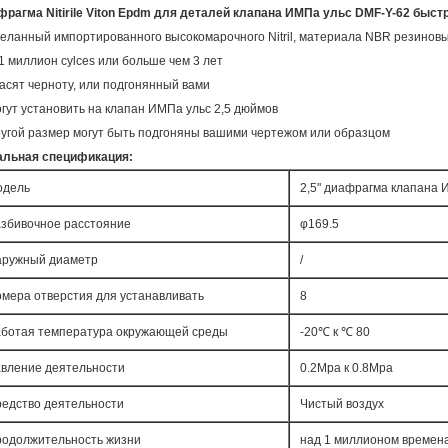
рагма Nitirile Viton Epdm для деталей клапана ИМПа ульс DMF-Y-62 быст
деланный импортированного высокомарочного Nitril, материала NBR резиновых
1 миллион cylces или больше чем 3 лет
расят черноту, или подгонянный вами
огут установить на клапан ИМПа ульс 2,5 дюймов
ругой размер могут быть подгоняны вашими чертежом или образцом
альная спецификация:
одель
2,5" диафрагма клапана 
збивочное расстояние
φ169.5
ружный диаметр
/
мера отверстия для устанавливать
8
ботая температура окружающей среды
-20℃ к ℃ 80
вление деятельности
0.2Mpa к 0.8Mpa
едство деятельности
Чистый воздух
одолжительность жизни
над 1 миллионом времена