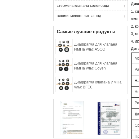
Диаф
стержень клапана соленоида
1, с
алюминиевого литья под
чем 
2, к
Самые лучшие продукты
3, м
4, д
Диафрагма для клапана
Дет
ИМПа ульс ASCO
М
Диафрагма для клапана
ИМПа ульс Goyen
Ра
На
Диафрагма клапана ИМПа
ульс BFEC
Но
Ра
Да
Ср
Пр