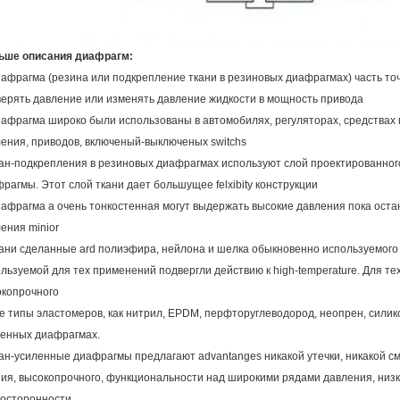
ьше описания диафрагм:
иафрагма (резина или подкрепление ткани в резиновых диафрагмах) часть т
ерять давление или изменять давление жидкости в мощность привода
иафрагма широко были использованы в автомобилях, регуляторах, средствах 
ения, приводов, включеный-выключеных switchs
кан-подкрепления в резиновых диафрагмах используют слой проектированного
рагмы. Этот слой ткани дает большущее felxibity конструкции
иафрагма a очень тонкостенная могут выдержать высокие давления пока оста
ения minior
кани сделанные ard полиэфира, нейлона и шелка обыкновенно используемого
льзуемой для тех применений подвергли действию к high-temperature. Для т
окопрочного
се типы эластомеров, как нитрил, EPDM, перфторуглеводород, неопрен, силикон
ленных диафрагмах.
кан-усиленные диафрагмы предлагают advantanges никакой утечки, никакой сма
ия, высокопрочного, функциональности над широкими рядами давления, низк
госторонности