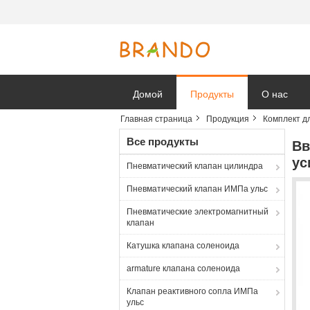
Домой
Продукты
О нас
Главная страница
Продукция
Комплект д
Новости к
Все продукты
Вв
ус
Пневматический клапан цилиндра
Пневматический клапан ИМПа ульс
Пневматические электромагнитный
клапан
Катушка клапана соленоида
armature клапана соленоида
Клапан реактивного сопла ИМПа
ульс