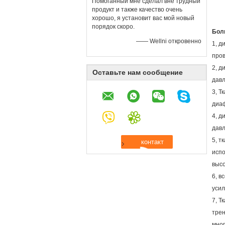
Помоганный мне сделал вне трудный
продукт и также качество очень
хорошо, я установит вас мой новый
порядок скоро.
Бол
—— Wellni откровенно
1, д
пров
2, д
Оставьте нам сообщение
давл
3, Т
диаф
4, д
давл
5, т
испо
выс
6, в
уси
7, Т
трен
мно