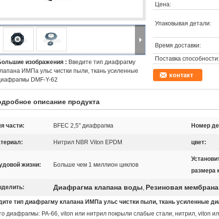
Цена:
Упаковывая детали:
Время доставки:
Поставка способности
Большие изображения :
Введите тип диафрагму
клапана ИМПа ульс чистки пыли, ткань усиленные
контакт
диафрагмы DMF-Y-62
одробное описание продукта
я части:
BFEC 2,5" диафрагма
Номер де
териал:
Нитрил NBR Viton EPDM
цвет:
Установи
удовой жизни:
Больше чем 1 миллион циклов
размера 
Диафрагма клапана воды
Резиновая мембрана
делить:
,
дите тип диафрагму клапана ИМПа ульс чистки пыли, ткань усиленные д
о диафрагмы: PA-66, viton или нитрил покрыли слабые стали, нитрил, viton ил