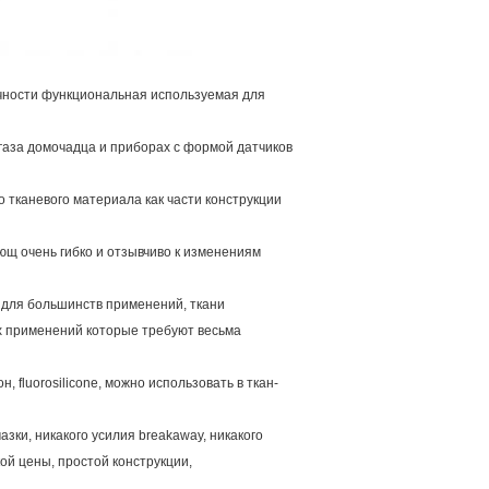
очности функциональная используемая для
газа домочадца и приборах с формой датчиков
 тканевого материала как части конструкции
ющ очень гибко и отзывчиво к изменениям
 для большинств применений, ткани
ех применений которые требуют весьма
, fluorosilicone, можно использовать в ткан-
зки, никакого усилия breakaway, никакого
ой цены, простой конструкции,