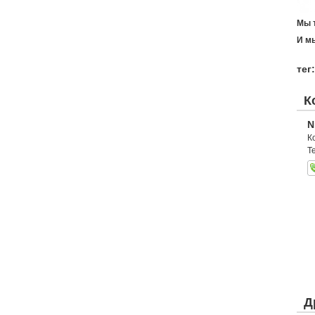
Мы 
И м
тег:
К
N
К
Т
Д