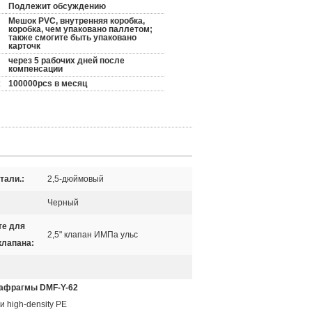
Подлежит обсуждению
Мешок PVC, внутренняя коробка,
коробка, чем упаковано паллетом;
также смогите быть упаковано
карточк
через 5 рабочих дней после
компенсации
:
100000pcs в месяц
тали.:
2,5-дюймовый
Черный
те для
2,5" клапан ИМПа ульс
клапана:
иафрагмы DMF-Y-62
и high-density PE